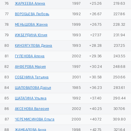
76
ЖАРКЕЕВА Алина
1997
+25.26
219.63
77
ВОРОБЬЕВА Любовь
1992
+26.67
227.86
78
МЕНЬШОВА Жанна
1999
+26.75
228.32
79
ИЖБЕРДИНА Юлия
1993
+27.37
231.94
80
КИНЗЯГУЛОВА Диана
1993
+28.28
237.25
81
ГУЛЕНОВА Алена
2002
+29.36
243.55
82
АНФЕРОВА Мария
1997
+30.24
248.68
83
СОБЕНИНА Татьяна
2001
+30.58
250.66
84
ШАПОВАЛОВА Дарья
1985
+36.23
283.61
85
ШАТАГИНА Ульяна
1992
+37.40
290.44
86
АКСЕНОВА Валерия
2002
+40.25
307.06
87
ЧЕРЕМИСИНОВА Ольга
2000
+40.72
309.80
88
ЖАМБАЛОВА Анна
1998
+42.75
321.64