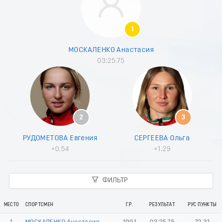
8
9
0
1
1
2
МОСКАЛЕНКО Анастасия
3
03:25.75
4
5
6
7
8
9
2
3
0
1
РУДОМЕТОВА Евгения
СЕРГЕЕВА Ольга
2
+0.54
+1.29
3
4
5
ФИЛЬТР
6
7
8
МЕСТО
СПОРТСМЕН
Г.Р.
РЕЗУЛЬТАТ
РУС ПУНКТЫ
9