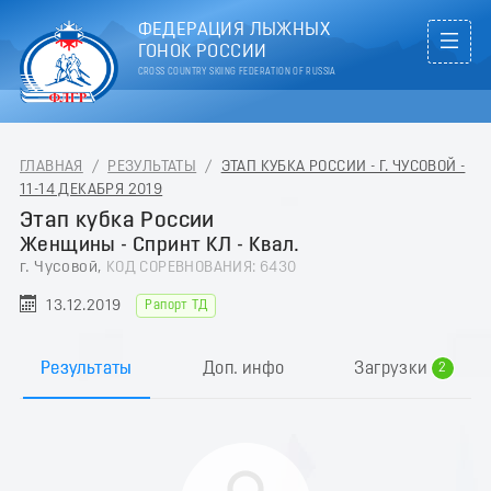
ФЕДЕРАЦИЯ ЛЫЖНЫХ
ГОНОК РОССИИ
CROSS COUNTRY SKIING FEDERATION OF RUSSIA
ГЛАВНАЯ
/
РЕЗУЛЬТАТЫ
/
ЭТАП КУБКА РОССИИ - Г. ЧУСОВОЙ -
11-14 ДЕКАБРЯ 2019
Этап кубка России
Женщины - Спринт КЛ - Квал.
г. Чусовой,
КОД СОРЕВНОВАНИЯ: 6430
13.12.2019
Рапорт ТД
0
1
Результаты
Доп. инфо
Загрузки
2
3
4
5
6
7