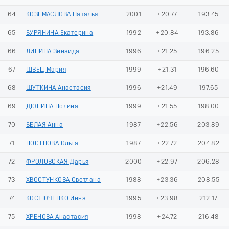
64
КОЗЕМАСЛОВА Наталья
2001
+20.77
193.45
65
БУРЯНИНА Екатерина
1992
+20.84
193.86
66
ЛИПИНА Зинаида
1996
+21.25
196.25
67
ШВЕЦ Мария
1999
+21.31
196.60
68
ШУТКИНА Анастасия
1996
+21.49
197.65
69
ДЮПИНА Полина
1999
+21.55
198.00
70
БЕЛАЯ Анна
1987
+22.56
203.89
71
ПОСТНОВА Ольга
1987
+22.72
204.82
72
ФРОЛОВСКАЯ Дарья
2000
+22.97
206.28
73
ХВОСТУНКОВА Светлана
1988
+23.36
208.55
74
КОСТЮЧЕНКО Инна
1995
+23.98
212.17
75
ХРЕНОВА Анастасия
1998
+24.72
216.48