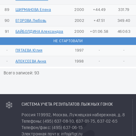
89
ШИРМАНОВА Елена
2000
+44.49
331.79
90
ЕГОРОВА Любовь
2002
+47.51
349.40
91
БАЙБОЛДИНА Александра
2000
+01:06.58
460.63
НЕ СТАРТОВАЛИ
-
ПЯТАЕВА Юлия
1997
-
-
-
АЛЕКСЕЕВА Анна
1998
-
-
Всего записей: 93
СИСТЕМА УЧЕТА РЕЗУЛЬТАТОВ ЛЫЖНЫХ ГОНОК
Россия 119992, Москва, Лужнецкая набережная, д. 8
Телефоны: (495) 637-08-10, 637-01-75, 637-02-65
Телефон/факс: (495) 637-06-15
Электронная почта: info@flgr.ru