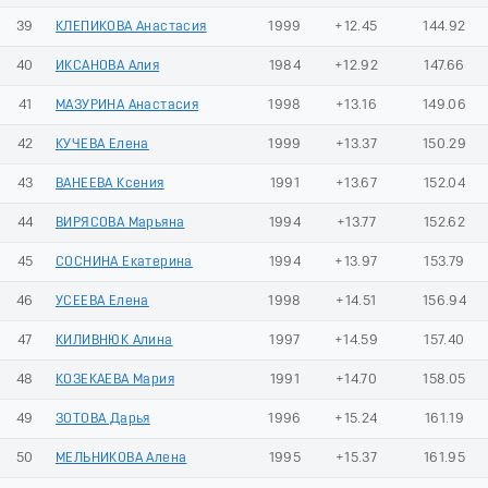
39
КЛЕПИКОВА Анастасия
1999
+12.45
144.92
40
ИКСАНОВА Алия
1984
+12.92
147.66
41
МАЗУРИНА Анастасия
1998
+13.16
149.06
42
КУЧЕВА Елена
1999
+13.37
150.29
43
ВАНЕЕВА Ксения
1991
+13.67
152.04
44
ВИРЯСОВА Марьяна
1994
+13.77
152.62
45
СОСНИНА Екатерина
1994
+13.97
153.79
46
УСЕЕВА Елена
1998
+14.51
156.94
47
КИЛИВНЮК Алина
1997
+14.59
157.40
48
КОЗЕКАЕВА Мария
1991
+14.70
158.05
49
ЗОТОВА Дарья
1996
+15.24
161.19
50
МЕЛЬНИКОВА Алена
1995
+15.37
161.95