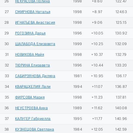
26
НЕКРАСОВА Полина
1998
+8.60
122.47
27
СМИРНОВА Наталья
1998
+8.97
124.63
28
ИГНАТЬЕВА Анастасия
1998
+9.06
125.15
29
РОГОЗИНА Дарья
1996
+10.05
130.92
30
ШАЛАБОДА Елизавета
1999
+10.25
132.09
31
НОВИКОВА Майя
1998
+10.37
132.79
32
ТЮРИНА Елизавета
1996
+10.44
133.20
33
САБИРЗЯНОВА Диляра
1981
+10.95
136.17
34
КВАРАЦХЕЛИЯ Лали
1994
+11.07
136.87
35
ФИРСОВА Мария
1998
+11.23
137.81
36
НЕУСТРОЕВА Анна
1989
+11.62
140.08
37
КАЛУГЕР Габриелла
1995
+11.77
140.96
38
КУЗНЕЦОВА Светлана
1984
+12.05
142.59