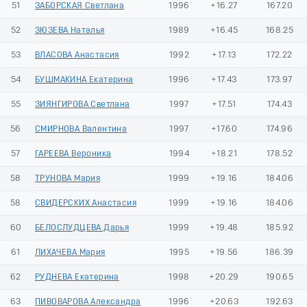
51
ЗАБОРСКАЯ Светлана
1996
+16.27
167.20
52
ЗЮЗЕВА Наталья
1989
+16.45
168.25
53
ВЛАСОВА Анастасия
1992
+17.13
172.22
54
БУШМАКИНА Екатерина
1996
+17.43
173.97
55
ЗИЯНГИРОВА Светлана
1997
+17.51
174.43
56
СМИРНОВА Валентина
1997
+17.60
174.96
57
ГАРЕЕВА Вероника
1994
+18.21
178.52
58
ТРУНОВА Мария
1999
+19.16
184.06
58
СВИДЕРСКИХ Анастасия
1999
+19.16
184.06
60
БЕЛОСЛУДЦЕВА Дарья
1999
+19.48
185.92
61
ЛИХАЧЕВА Мария
1995
+19.56
186.39
62
РУДНЕВА Екатерина
1998
+20.29
190.65
63
ПИВОВАРОВА Александра
1996
+20.63
192.63