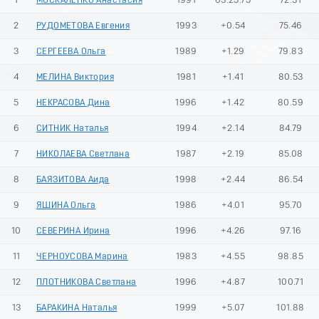
1
МОСКАЛЕНКО Анастасия
1991
03:25.75
72.31
2
РУДОМЕТОВА Евгения
1993
+0.54
75.46
3
СЕРГЕЕВА Ольга
1989
+1.29
79.83
4
МЕЛИНА Виктория
1981
+1.41
80.53
5
НЕКРАСОВА Дина
1996
+1.42
80.59
6
СИТНИК Наталья
1994
+2.14
84.79
7
НИКОЛАЕВА Светлана
1987
+2.19
85.08
8
БАЯЗИТОВА Аида
1998
+2.44
86.54
9
ЯШИНА Ольга
1986
+4.01
95.70
10
СЕВЕРИНА Ирина
1996
+4.26
97.16
11
ЧЕРНОУСОВА Марина
1983
+4.55
98.85
12
ПЛОТНИКОВА Светлана
1996
+4.87
100.71
13
БАРАКИНА Наталья
1999
+5.07
101.88