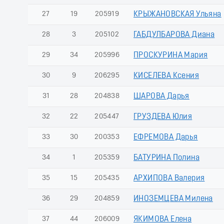
27
19
205919
КРЫЖАНОВСКАЯ Ульяна
28
3
205102
ГАБДУЛБАРОВА Диана
29
34
205996
ПРОСКУРИНА Мария
30
9
206295
КИСЕЛЕВА Ксения
31
28
204838
ШАРОВА Дарья
32
22
205447
ГРУЗДЕВА Юлия
33
30
200353
ЕФРЕМОВА Дарья
34
1
205359
БАТУРИНА Полина
35
15
205435
АРХИПОВА Валерия
36
29
204859
ИНОЗЕМЦЕВА Милена
37
44
206009
ЯКИМОВА Елена