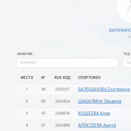
БАЛОБАНО
1
ФАМИЛИЯ
ГОД
МЕСТО
№
RUS КОД
СПОРТСМЕН
1
36
205027
БАЛОБАНОВА Екатерина
2
35
205424
ШАБАЛИНА Эльвира
3
47
204976
КОЩЕЕВА Анна
4
21
205486
АЛЕКСЕЕВА Анита