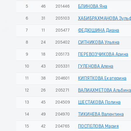
5
46
201446
БЛИНОВА Яна
6
31
205103
ХАБИБРАХМАНОВА Зуль
7
11
205477
ФЕДЮШИНА Диана
8
24
205402
СИТНИКОВА Ульяна
9
18
205173
ПЕРЕВОЗЧИКОВА Арина
10
43
205331
ГУЛЕНОВА Алена
11
38
204601
КИПЯТКОВА Екатерина
12
26
205271
ВАЛИАХМЕТОВА Альбина
13
45
204509
ШЕСТАКОВА Полина
14
49
204970
ТИКИНЕВА Валентина
15
42
204765
ПОСПЕЛОВА Мария