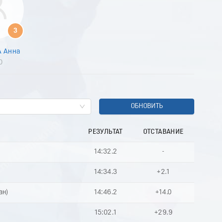
8
9
0
3
1
2
 Анна
3
0
4
5
6
7
8
ОБНОВИТЬ
9
0
РЕЗУЛЬТАТ
ОТСТАВАНИЕ
1
2
14:32.2
-
3
4
14:34.3
+2.1
5
6
ан)
14:46.2
+14.0
7
8
15:02.1
+29.9
9