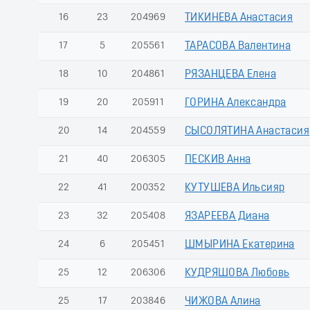
16
23
204969
ТИКИНЕВА Анастасия
17
5
205561
ТАРАСОВА Валентина
18
10
204861
РЯЗАНЦЕВА Елена
19
20
205911
ГОРИНА Александра
20
14
204559
СЫСОЛЯТИНА Анастасия
21
40
206305
ПЕСКИВ Анна
22
41
200352
КУТУШЕВА Ильсияр
23
32
205408
ЯЗАРЕЕВА Диана
24
6
205451
ШМЫРИНА Екатерина
25
12
206306
КУДРЯШОВА Любовь
25
17
203846
ЧИЖОВА Алина