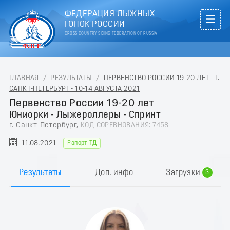
ФЕДЕРАЦИЯ ЛЫЖНЫХ
ГОНОК РОССИИ
CROSS COUNTRY SKIING FEDERATION OF RUSSIA
ГЛАВНАЯ
/
РЕЗУЛЬТАТЫ
/
ПЕРВЕНСТВО РОССИИ 19-20 ЛЕТ - Г.
САНКТ-ПЕТЕРБУРГ - 10-14 АВГУСТА 2021
Первенство России 19-20 лет
Юниорки - Лыжероллеры - Спринт
г. Санкт-Петербург,
КОД СОРЕВНОВАНИЯ: 7458
0
11.08.2021
Рапорт ТД
1
2
Результаты
Доп. инфо
Загрузки
3
4
5
6
7
8