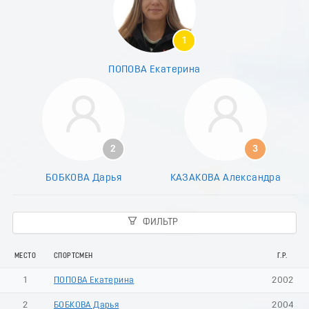
9
0
1
1
2
3
ПОПОВА Екатерина
4
5
6
7
8
9
2
3
0
1
БОБКОВА Дарья
КАЗАКОВА Александра
2
3
4
ФИЛЬТР
5
6
7
МЕСТО
СПОРТСМЕН
Г.Р.
8
1
ПОПОВА Екатерина
2002
9
2
БОБКОВА Дарья
2004