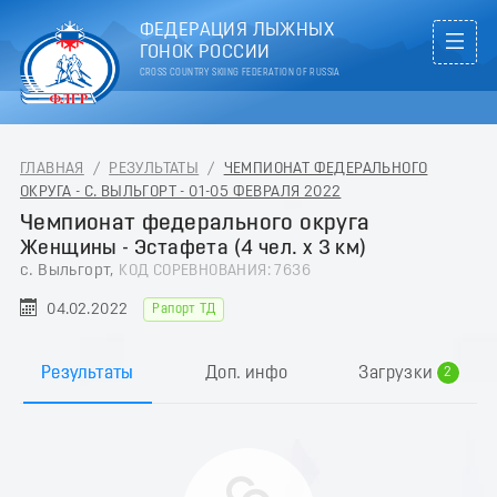
ФЕДЕРАЦИЯ ЛЫЖНЫХ
ГОНОК РОССИИ
CROSS COUNTRY SKIING FEDERATION OF RUSSIA
ГЛАВНАЯ
/
РЕЗУЛЬТАТЫ
/
ЧЕМПИОНАТ ФЕДЕРАЛЬНОГО
ОКРУГА - С. ВЫЛЬГОРТ - 01-05 ФЕВРАЛЯ 2022
Чемпионат федерального округа
Женщины - Эстафета (4 чел. х 3 км)
с. Выльгорт,
КОД СОРЕВНОВАНИЯ: 7636
04.02.2022
Рапорт ТД
0
1
Результаты
Доп. инфо
Загрузки
2
3
4
5
6
7