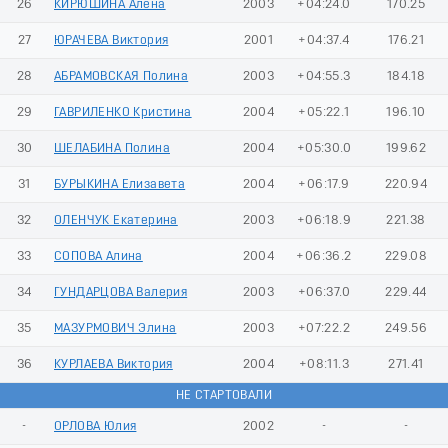
26
КИРЮШИНА Алена
2003
+04:24.0
170.25
27
ЮРАЧЕВА Виктория
2001
+04:37.4
176.21
28
АБРАМОВСКАЯ Полина
2003
+04:55.3
184.18
29
ГАВРИЛЕНКО Кристина
2004
+05:22.1
196.10
30
ШЕЛАБИНА Полина
2004
+05:30.0
199.62
31
БУРЫКИНА Елизавета
2004
+06:17.9
220.94
32
ОЛЕНЧУК Екатерина
2003
+06:18.9
221.38
33
СОПОВА Алина
2004
+06:36.2
229.08
34
ГУНДАРЦОВА Валерия
2003
+06:37.0
229.44
35
МАЗУРМОВИЧ Элина
2003
+07:22.2
249.56
36
КУРЛАЕВА Виктория
2004
+08:11.3
271.41
НЕ СТАРТОВАЛИ
-
ОРЛОВА Юлия
2002
-
-