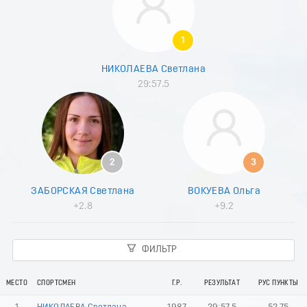
8
9
0
1
1
2
НИКОЛАЕВА Светлана
3
29:57.5
4
5
6
7
8
9
2
3
0
1
ЗАБОРСКАЯ Светлана
ВОКУЕВА Ольга
2
+2.8
+9.2
3
4
5
ФИЛЬТР
6
7
8
МЕСТО
СПОРТСМЕН
Г.Р.
РЕЗУЛЬТАТ
РУС ПУНКТЫ
9