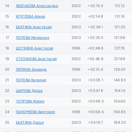
14
ХВАТЬКОВА Александра
2002
+02:13.4
112.12
15
КРУГЛОВА Алина
2002
+02:14.8
112.74
16
БАХТИНА Анастасия
2003
+02:34.1
121.33
17
ПОПОВА Марианна
2003
+02:35.5
121.96
18
ШУТКИНА Анастасия
1996
+02:48.6
127.79
19
СТЕПАНОВА Анастасия
2002
+02:48.8
127.88
20
ЛИПИНА Зинаида
1996
+02:51.4
129.03
21
ПОПОВА Валерия
2003
+03:36.1
148.93
22
ШАРОВА Дарья
2003
+03:47.8
154.14
23
ЧУПРОВА Мария
2002
+03:49.3
154.80
24
ПАНОРМОВА Виктория
1996
+03:58.4
158.85
25
БАХТИНА Дарья
2003
+04:19.7
168.33