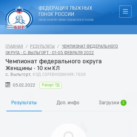
ФЕДЕРАЦИЯ ЛЫЖНЫХ
ГОНОК РОССИИ
CROSS COUNTRY SKIING FEDERATION OF RUSSIA
ГЛАВНАЯ
/
РЕЗУЛЬТАТЫ
/
ЧЕМПИОНАТ ФЕДЕРАЛЬНОГО
ОКРУГА - С. ВЫЛЬГОРТ - 01-05 ФЕВРАЛЯ 2022
Чемпионат федерального округа
Женщины - 10 км КЛ
с. Выльгорт,
КОД СОРЕВНОВАНИЯ: 7638
05.02.2022
Рапорт ТД
0
1
Результаты
Доп. инфо
Загрузки
2
3
4
5
6
7