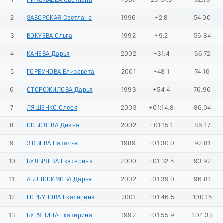
1
НИКОЛАЕВА Светлана
1987
29:57.5
52.75
2
ЗАБОРСКАЯ Светлана
1996
+2.8
54.00
3
ВОКУЕВА Ольга
1992
+9.2
56.84
4
КАНЕВА Дарья
2002
+31.4
66.72
5
ГОРБУНОВА Елизавета
2001
+48.1
74.16
6
СТОРОЖИЛОВА Дарья
1993
+54.4
76.96
7
ЛЯШЕНКО Олеся
2003
+01:14.8
86.04
8
СОБОЛЕВА Диана
2002
+01:15.1
86.17
9
ЗЮЗЕВА Наталья
1989
+01:30.0
92.81
10
БУЛЫЧЕВА Екатерина
2000
+01:32.5
93.92
11
АБОНОСИМОВА Дарья
2002
+01:39.0
96.81
12
ГОРБУНОВА Екатерина
2001
+01:46.5
100.15
13
БУРЯНИНА Екатерина
1992
+01:55.9
104.33