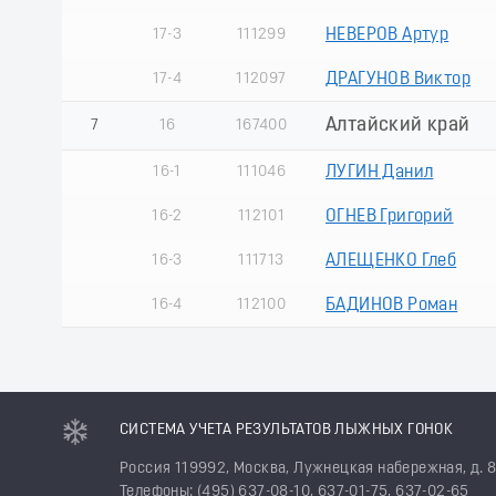
17-3
111299
НЕВЕРОВ Артур
17-4
112097
ДРАГУНОВ Виктор
Алтайский край
7
16
167400
16-1
111046
ЛУГИН Данил
16-2
112101
ОГНЕВ Григорий
16-3
111713
АЛЕЩЕНКО Глеб
16-4
112100
БАДИНОВ Роман
СИСТЕМА УЧЕТА РЕЗУЛЬТАТОВ ЛЫЖНЫХ ГОНОК
Россия 119992, Москва, Лужнецкая набережная, д. 
Телефоны: (495) 637-08-10, 637-01-75, 637-02-65