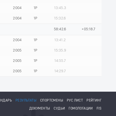
2004
1Р
13:45.3
2004
1Р
15:32.6
58:42.6
+05:18.7
2004
1Р
13:41.2
2005
1Р
15:35.9
2005
1Р
14:55.7
2005
1Р
14:29.7
ЕНДАРЬ
РЕЗУЛЬТАТЫ
СПОРТСМЕНЫ
РУС ЛИСТ
РЕЙТИНГ
ДОКУМЕНТЫ
СУДЬИ
ГОМОЛОГАЦИИ
FIS