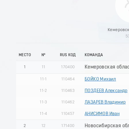
5
МЕСТО
№
RUS КОД
КОМАНДА
Кемеровская облас
1
11
170400
11-1
110464
БОЙКО Михаил
11-2
110463
ПОЗДЕЕВ Александр
11-3
110462
ЛАЗАРЕВ Владимир
11-4
110457
АНИСИМОВ Иван
Новосибирская об
2
12
171400