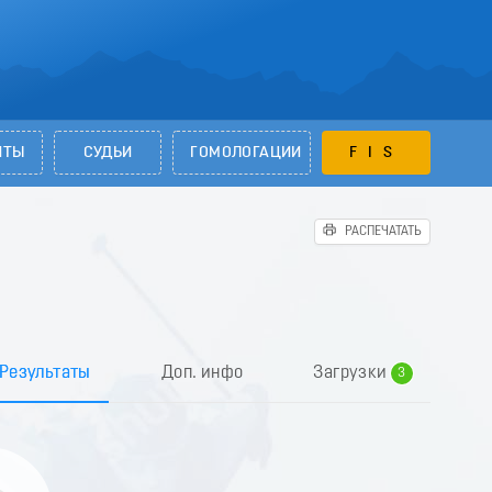
НТЫ
СУДЬИ
ГОМОЛОГАЦИИ
FIS
РАСПЕЧАТАТЬ
0
1
2
Результаты
Доп. инфо
Загрузки
3
4
5
6
7
8