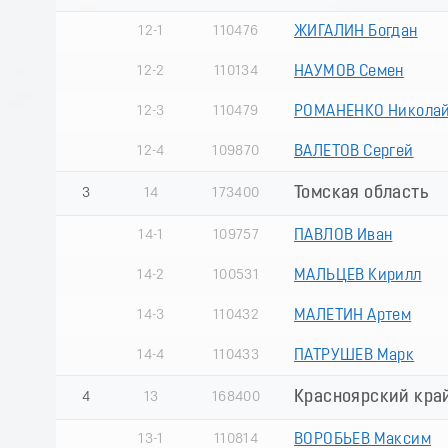
12-1
110476
ЖИГАЛИН Богдан
12-2
110134
НАУМОВ Семен
12-3
110479
РОМАНЕНКО Никола
12-4
109870
ВАЛЕТОВ Сергей
Томская область
3
14
173400
14-1
109757
ПАВЛОВ Иван
14-2
100531
МАЛЬЦЕВ Кирилл
14-3
110432
МАЛЕТИН Артем
14-4
110433
ПАТРУШЕВ Марк
Красноярский кра
4
13
168400
13-1
110814
ВОРОБЬЕВ Максим