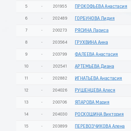
5
-
201955
ПРОКОФЬЕВА Анастасия
6
-
202489
ГОРБУНОВА Лидия
7
-
200273
РЯСИНА Лариса
8
-
203564
ГРУХВИНА Анна
9
-
203799
ФАЛЕЕВА Анастасия
10
-
202541
АРТЕМЬЕВА Диана
11
-
202882
ИГНАТЬЕВА Анастасия
12
-
204026
РУШЕНЦЕВА Алеся
13
-
200706
ЯПАРОВА Мария
14
-
204030
РОСКОШИНА Виктория
15
-
203899
ПЕРЕВОЗЧИКОВА Алена