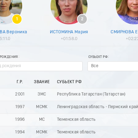
1
2
ВА Вероника
ИСТОМИНА Мария
СМИРНОВА Е
6:11.0
+01:58.0
+02:2
 РОЖДЕНИЯ
СУБЬЕКТ РФ
Все
Г.Р.
ЗВАНИЕ
СУБЬЕКТ РФ
2001
ЗМС
Республика Татарстан (Татарстан)
1997
МСМК
Ленинградская область - Пермский кра
1996
МС
Тюменская область
1994
МСМК
Тюменская область