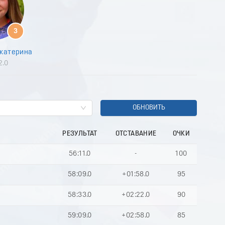
7
8
9
3
0
1
катерина
2
2.0
3
4
5
6
7
ОБНОВИТЬ
8
9
РЕЗУЛЬТАТ
ОТСТАВАНИЕ
ОЧКИ
0
1
56:11.0
-
100
2
3
й
58:09.0
+01:58.0
95
4
5
58:33.0
+02:22.0
90
6
7
59:09.0
+02:58.0
85
8