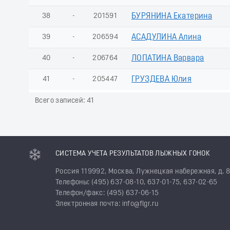
38
-
201591
БУРЯНИНА Екатерина
39
-
206594
АСАДУЛИНА Алина
40
-
206764
ЛОПАТИНА Варвара
41
-
205447
ГРУЗДЕВА Юлия
Всего записей: 41
СИСТЕМА УЧЕТА РЕЗУЛЬТАТОВ ЛЫЖНЫХ ГОНОК
Россия 119992, Москва, Лужнецкая набережная, д. 
Телефоны: (495) 637-08-10, 637-01-75, 637-02-65
Телефон/факс: (495) 637-06-15
Электронная почта: info@flgr.ru