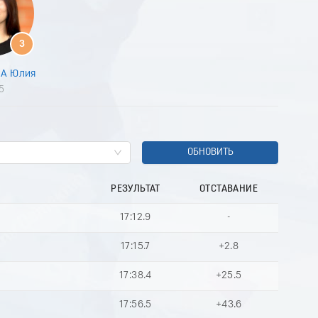
8
9
0
3
1
2
А Юлия
3
5
4
5
6
7
8
ОБНОВИТЬ
9
0
РЕЗУЛЬТАТ
ОТСТАВАНИЕ
1
2
17:12.9
-
3
4
17:15.7
+2.8
5
6
17:38.4
+25.5
7
8
17:56.5
+43.6
9