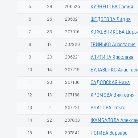
5
29
206525
КУЗНЕЦОВА Софья
6
26
206321
ФЕДОТОВА Лидия
7
33
207016
КОЖЕВНИКОВА Дарь
8
17
207220
ГРИНЬКО Анастасия
9
20
206221
УЛИТИНА Ярослава
10
14
207219
БУЛАВЕНКО Анастас
11
23
207136
САДОВСКАЯ Нина
12
13
207168
ХРОМОВА Виктория
13
2
207231
ВЛАСОВА Ольга
14
22
207038
ЖАМБАЛОВА Алекса
15
16
207542
ПОГИБА Варвара