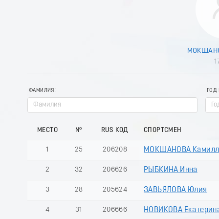
МОКШАНО
1
ФАМИЛИЯ
ГОД
МЕСТО
№
RUS КОД
СПОРТСМЕН
1
25
206208
МОКШАНОВА Камилл
2
32
206626
РЫБКИНА Инна
3
28
205624
ЗАВЬЯЛОВА Юлия
4
31
206666
НОВИКОВА Екатерин