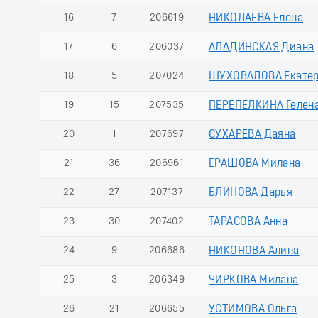
16
7
206619
НИКОЛАЕВА Елена
17
6
206037
АЛАДИНСКАЯ Диана
18
5
207024
ШУХОВАЛОВА Екате
19
15
207535
ПЕРЕПЕЛКИНА Гелен
20
1
207697
СУХАРЕВА Даяна
21
36
206961
ЕРАШОВА Милана
22
27
207137
БЛИНОВА Дарья
23
30
207402
ТАРАСОВА Анна
24
9
206686
НИКОНОВА Алина
25
3
206349
ЧИРКОВА Милана
26
21
206655
УСТИМОВА Ольга