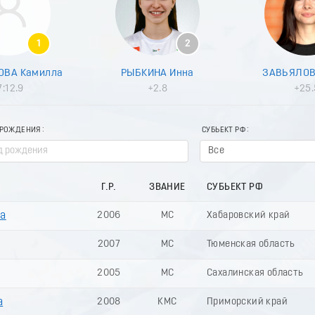
1
2
ВА Камилла
РЫБКИНА Инна
ЗАВЬЯЛОВ
7:12.9
+2.8
+25.
 РОЖДЕНИЯ
СУБЬЕКТ РФ
Все
Г.Р.
ЗВАНИЕ
СУБЬЕКТ РФ
а
2006
МС
Хабаровский край
2007
МС
Тюменская область
2005
МС
Сахалинская область
а
2008
КМС
Приморский край