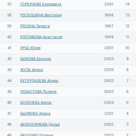
37
ГОРБУНОВА Елизавета
2001
14
38
РОСКОШИНА Виктория
1998
13
39
РЯСИНА Лариса
1987
12
40
КЛЕПИКОВА Анастасия
1999
11
41
УРБО Юлия
2001
10
42
БИЖОВА Евгения
2003
9
43
ЖУЛЬ Арина
2005
8
44
КУСУРГАШЕВА Арина
2002
7
45
ЛОБАСТОВА Полина
2000
6
46
БОЛОНЕВА Алена
2004
5
47
БЫЛИНКО Арина
2001
4
48
АБОНОСИМОВА Дарья
2002
3
49
ВАЩЕНКО Полина
2002
2