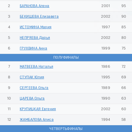
2
БАРАНОВА Алена
2001
95
3
БЕКИШЕВА Елизавета
2002
90
4
ИСТОМИНА Мария
1997
85
5
НЕПРЯЕВА Дарья
2002
80
6
ГРУХВИНА Анна
1999
75
ПОЛУФИНАЛЫ
7
МАТВЕЕВА Наталья
1986
72
8
СТУПАК Юлия
1995
69
9
СЕРГЕЕВА Ольга
1989
66
10
ЦАРЕВА Ольга
1990
63
11
КРУПИЦКАЯ Евгения
2002
60
12
ЖАМБАЛОВА Алиса
1994
58
ЧЕТВЕРТЬФИНАЛЫ