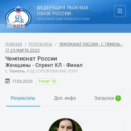
ФЕДЕРАЦИЯ ЛЫЖНЫХ
ГОНОК РОССИИ
CROSS COUNTRY SKIING FEDERATION OF RUSSIA
ГЛАВНАЯ
/
РЕЗУЛЬТАТЫ
/
ЧЕМПИОНАТ РОССИИ - Г. ТЮМЕНЬ -
17-25 МАРТА 2023
Чемпионат России
Женщины - Спринт КЛ - Финал
г. Тюмень,
КОД СОРЕВНОВАНИЯ: 8396
17.03.2023
Рапорт ТД
0
1
Результаты
Доп. инфо
Загрузки
2
3
4
5
6
7