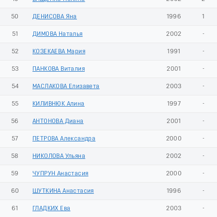
50
ДЕНИСОВА Яна
1996
1
51
ДИМОВА Наталья
2002
-
52
КОЗЕКАЕВА Мария
1991
-
53
ПАНКОВА Виталия
2001
-
54
МАСЛАКОВА Елизавета
2003
-
55
КИЛИВНЮК Алина
1997
-
56
АНТОНОВА Диана
2001
-
57
ПЕТРОВА Александра
2000
-
58
НИКОЛОВА Ульяна
2002
-
59
ЧУПРУН Анастасия
2000
-
60
ШУТКИНА Анастасия
1996
-
61
ГЛАДКИХ Ева
2003
-