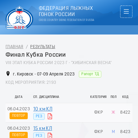
ФЕДЕРАЦИЯ ЛЫЖНЫХ
ГОНОК РОССИИ
CROSS COUNTRY SKIING FEDERATION OF RUSSIA
ГЛАВНАЯ
/
РЕЗУЛЬТАТЫ
Финал Кубка России
VIII ЭТАП КУБКА РОССИИ 2023 Г - "ХИБИНСКАЯ ВЕСНА"
г. Кировск - 07-09 Апреля 2023
Рапорт ТД
КОД МЕРОПРИЯТИЯ: 2193
ДАТА
СП. ДИСЦИПЛИНА
КАТЕГОРИЯ
ПОЛ
КОД
06.04.2023
10 км КЛ
ФКР
Ж
8422
ПОВТОР
РЕЗ
06.04.2023
15 км КЛ
ФКР
М
8423
ПОВТОР
РЕЗ