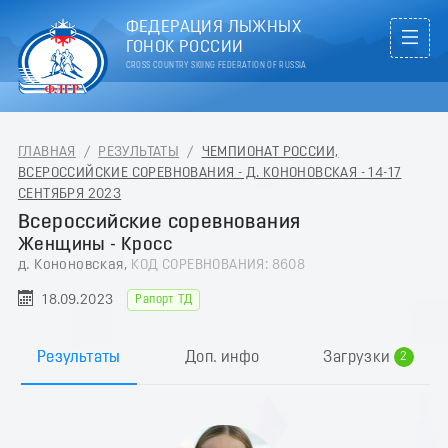
ФЕДЕРАЦИЯ ЛЫЖНЫХ
ГОНОК РОССИИ
CROSS COUNTRY SKIING FEDERATION OF RUSSIA
ГЛАВНАЯ
/
РЕЗУЛЬТАТЫ
/
ЧЕМПИОНАТ РОССИИ,
ВСЕРОССИЙСКИЕ СОРЕВНОВАНИЯ - Д. КОНОНОВСКАЯ - 14-17
СЕНТЯБРЯ 2023
Всероссийские соревнования
Женщины - Кросс
д. Кононовская,
КОД СОРЕВНОВАНИЯ: 8608
18.09.2023
Рапорт ТД
0
1
Результаты
Доп. инфо
Загрузки
2
3
4
5
6