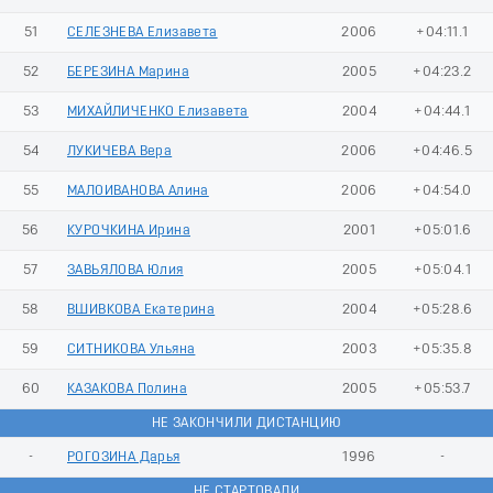
51
СЕЛЕЗНЕВА Елизавета
2006
+04:11.1
52
БЕРЕЗИНА Марина
2005
+04:23.2
53
МИХАЙЛИЧЕНКО Елизавета
2004
+04:44.1
54
ЛУКИЧЕВА Вера
2006
+04:46.5
55
МАЛОИВАНОВА Алина
2006
+04:54.0
56
КУРОЧКИНА Ирина
2001
+05:01.6
57
ЗАВЬЯЛОВА Юлия
2005
+05:04.1
58
ВШИВКОВА Екатерина
2004
+05:28.6
59
СИТНИКОВА Ульяна
2003
+05:35.8
60
КАЗАКОВА Полина
2005
+05:53.7
НЕ ЗАКОНЧИЛИ ДИСТАНЦИЮ
-
РОГОЗИНА Дарья
1996
-
НЕ СТАРТОВАЛИ