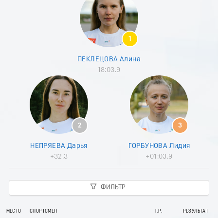
7
8
9
0
1
1
2
ПЕКЛЕЦОВА Алина
3
18:03.9
4
5
6
7
8
9
2
3
0
1
НЕПРЯЕВА Дарья
ГОРБУНОВА Лидия
2
+32.3
+01:03.9
3
4
5
ФИЛЬТР
6
7
8
МЕСТО
СПОРТСМЕН
Г.Р.
РЕЗУЛЬТАТ