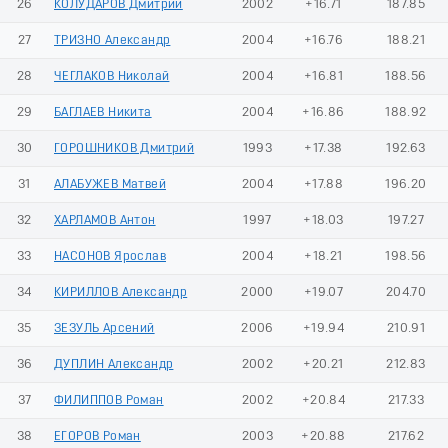
26
КОЛУДАРОВ Дмитрий
2002
+16.71
187.85
27
ТРИЗНО Александр
2004
+16.76
188.21
28
ЧЕГЛАКОВ Николай
2004
+16.81
188.56
29
БАГЛАЕВ Никита
2004
+16.86
188.92
30
ГОРОШНИКОВ Дмитрий
1993
+17.38
192.63
31
АЛАБУЖЕВ Матвей
2004
+17.88
196.20
32
ХАРЛАМОВ Антон
1997
+18.03
197.27
33
НАСОНОВ Ярослав
2004
+18.21
198.56
34
КИРИЛЛОВ Александр
2000
+19.07
204.70
35
ЗЕЗУЛЬ Арсений
2006
+19.94
210.91
36
ДУПЛИН Александр
2002
+20.21
212.83
37
ФИЛИППОВ Роман
2002
+20.84
217.33
38
ЕГОРОВ Роман
2003
+20.88
217.62