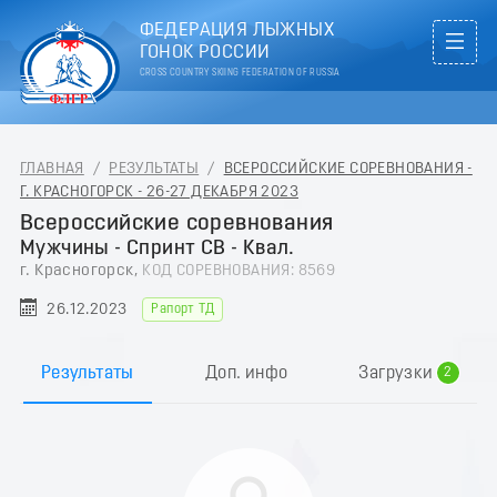
ФЕДЕРАЦИЯ ЛЫЖНЫХ
ГОНОК РОССИИ
CROSS COUNTRY SKIING FEDERATION OF RUSSIA
ГЛАВНАЯ
/
РЕЗУЛЬТАТЫ
/
ВСЕРОССИЙСКИЕ СОРЕВНОВАНИЯ -
Г. КРАСНОГОРСК - 26-27 ДЕКАБРЯ 2023
Всероссийские соревнования
Мужчины - Спринт СВ - Квал.
г. Красногорск,
КОД СОРЕВНОВАНИЯ: 8569
26.12.2023
Рапорт ТД
0
1
Результаты
Доп. инфо
Загрузки
2
3
4
5
6
7