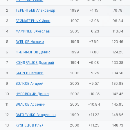
1
КОЧЕТКОВ Иван
2003
02:48.11
68.57
2
ТЕРЕНТЬЕВ Александр
1999
+1.15
76.78
3
БЕЗМАТЕРНЫХ Иван
1997
+3.96
96.84
4
МАМИЧЕВ Вячеслав
2005
+6.23
113.04
5
ЗУБЦОВ Максим
1995
+7.69
123.46
6
ФИЛИМОНОВ Денис
1999
+7.80
124.25
7
КОНДРАШОВ Дмитрий
1994
+9.08
133.38
8
БАГРЕВ Евгений
2003
+9.25
134.60
9
ВОЛКОВ Андрей
2003
+9.57
136.88
10
ЧУБОВСКИЙ Денис
2003
+10.35
142.45
11
ВЛАСОВ Арсений
2005
+10.84
145.95
12
ЗАГОРУЙКО Владислав
1999
+11.22
148.66
13
КУЗНЕЦОВ Илья
2000
+11.23
148.73