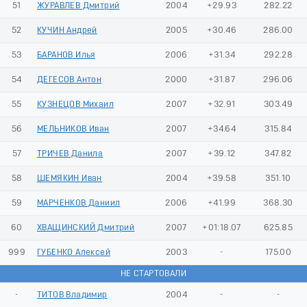
51
ЖУРАВЛЕВ Дмитрий
2004
+29.93
282.22
52
КУЧИН Андрей
2005
+30.46
286.00
53
БАРАНОВ Илья
2006
+31.34
292.28
54
ДЕГЕСОВ Антон
2000
+31.87
296.06
55
КУЗНЕЦОВ Михаил
2007
+32.91
303.49
56
МЕЛЬНИКОВ Иван
2007
+34.64
315.84
57
ТРИЧЕВ Данила
2007
+39.12
347.82
58
ШЕМЯКИН Иван
2004
+39.58
351.10
59
МАРЧЕНКОВ Даниил
2006
+41.99
368.30
60
ХВАЩИНСКИЙ Дмитрий
2007
+01:18.07
625.85
999
ГУБЕНКО Алексей
2003
-
175.00
НЕ СТАРТОВАЛИ
-
ТИТОВ Владимир
2004
-
-