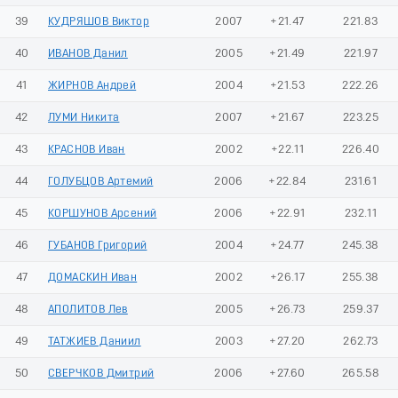
39
КУДРЯШОВ Виктор
2007
+21.47
221.83
40
ИВАНОВ Данил
2005
+21.49
221.97
41
ЖИРНОВ Андрей
2004
+21.53
222.26
42
ЛУМИ Никита
2007
+21.67
223.25
43
КРАСНОВ Иван
2002
+22.11
226.40
44
ГОЛУБЦОВ Артемий
2006
+22.84
231.61
45
КОРШУНОВ Арсений
2006
+22.91
232.11
46
ГУБАНОВ Григорий
2004
+24.77
245.38
47
ДОМАСКИН Иван
2002
+26.17
255.38
48
АПОЛИТОВ Лев
2005
+26.73
259.37
49
ТАТЖИЕВ Даниил
2003
+27.20
262.73
50
СВЕРЧКОВ Дмитрий
2006
+27.60
265.58