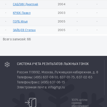
-
САБЛИН Дмитрий
2004
-
-
-
КРЮК Павел
2003
-
-
-
ГОРБ Илья
2005
-
-
-
ЗАЙЦЕВ Степан
2005
-
-
Всего записей: 66
СИСТЕМА УЧЕТА РЕЗУЛЬТАТОВ ЛЫЖНЫХ ГОНОК
Россия 119992, Москва, Лужнецкая набережная, д. 8
Телефоны: (495) 637-08-10, 637-01-75, 637-02-65
Телефон/факс: (495) 637-06-15
Электронная почта: info@flgr.ru