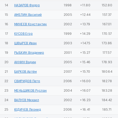
14
НАЗАРОВ Федор
1998
+11.80
152.80
15
АМЕЛИН Василий
2005
+12.44
157.37
16
МИНЕЕВ Константин
2002
+13.79
167.01
17
КУСОВ Егор
1999
+14.29
170.57
18
ШВЫРЕВ Иван
2003
+14.75
173.86
19
РЫБКИН Владимир
2001
+15.27
177.57
20
АННИН Вадим
2005
+15.46
178.93
21
БАРКОВ Артём
2007
+15.70
180.64
22
СВИРИДОВ Петр
2006
+16.00
182.78
23
МЕНЬШИКОВ Руслан
2004
+16.07
183.28
24
ВАЛУЕВ Михаил
2002
+16.23
184.42
25
ЮДИЧЕВ Леонид
2006
+16.41
185.71