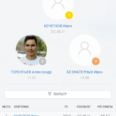
8
9
0
1
1
2
КОЧЕТКОВ Иван
3
02:48.11
4
5
6
7
8
9
2
3
0
1
ТЕРЕНТЬЕВ Александр
БЕЗМАТЕРНЫХ Иван
2
+1.15
+3.96
3
4
5
ФИЛЬТР
6
7
8
МЕСТО
СПОРТСМЕН
Г.Р.
РЕЗУЛЬТАТ
РУС ПУНКТЫ
9