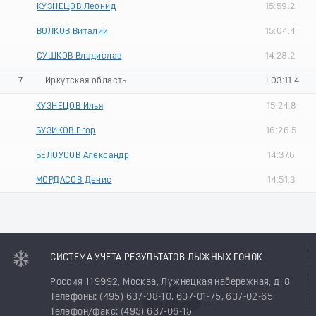
КУЗНЕЦОВ Леонид
15:59.2
ВОЛКОВ Виталий
15:04.4
СУШКОВ Владислав
14:28.2
7
Иркутская область
+03:11.4
КУЗНЕЦОВ Илья
15:24.8
БУЗИКОВ Егор
16:26.5
БЕЛОУСОВ Александр
14:37.6
МОРДАСОВ Денис
14:51.3
СИСТЕМА УЧЕТА РЕЗУЛЬТАТОВ ЛЫЖНЫХ ГОНОК
Россия 119992, Москва, Лужнецкая набережная, д. 8
Телефоны: (495) 637-08-10, 637-01-75, 637-02-65
Телефон/факс: (495) 637-06-15