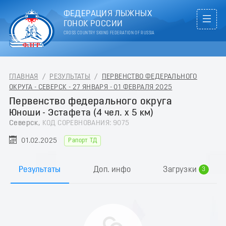
ФЕДЕРАЦИЯ ЛЫЖНЫХ
ГОНОК РОССИИ
CROSS COUNTRY SKIING FEDERATION OF RUSSIA
ГЛАВНАЯ
/
РЕЗУЛЬТАТЫ
/
ПЕРВЕНСТВО ФЕДЕРАЛЬНОГО
ОКРУГА - СЕВЕРСК - 27 ЯНВАРЯ - 01 ФЕВРАЛЯ 2025
Первенство федерального округа
Юноши - Эстафета (4 чел. х 5 км)
Северск,
КОД СОРЕВНОВАНИЯ: 9075
0
01.02.2025
Рапорт ТД
1
2
Результаты
Доп. инфо
Загрузки
3
4
5
6
7
8