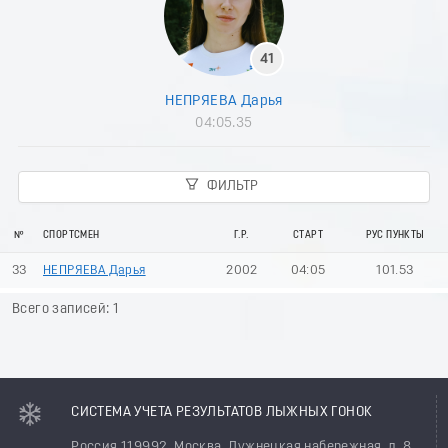
41
НЕПРЯЕВА Дарья
04:05.35
ФИЛЬТР
№
СПОРТСМЕН
Г.Р.
СТАРТ
РУС ПУНКТЫ
33
НЕПРЯЕВА Дарья
2002
04:05
101.53
Всего записей: 1
СИСТЕМА УЧЕТА РЕЗУЛЬТАТОВ ЛЫЖНЫХ ГОНОК
Россия 119992, Москва, Лужнецкая набережная, д. 8