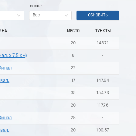
СЕЗОН
Все
ОБНОВИТЬ
ИНА
МЕСТО
ПУНКТЫ
20
145.71
ел. х 7.5 км)
8
-
Финал
22
-
Квал.
17
147.94
35
154.73
20
117.76
Финал
28
-
Квал.
20
190.57