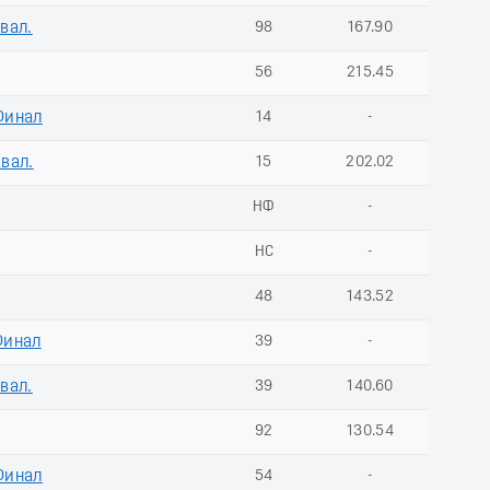
Квал.
98
167.90
56
215.45
Финал
14
-
Квал.
15
202.02
НФ
-
НС
-
48
143.52
Финал
39
-
Квал.
39
140.60
92
130.54
Финал
54
-