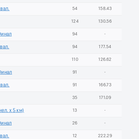
Квал.
54
158.43
124
130.56
Финал
94
-
Квал.
94
177.54
110
126.62
Финал
91
-
Квал.
91
166.73
35
171.09
ел. х 5 км)
13
-
Финал
26
-
Квал.
12
222.29