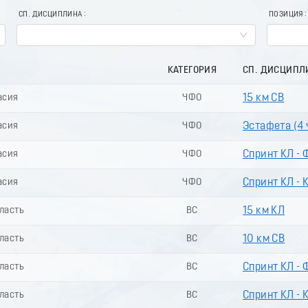
СП. ДИСЦИПЛИНА
ПОЗИЦИЯ
КАТЕГОРИЯ
СП. ДИСЦИПЛ
асия
ЧФО
15 км СВ
асия
ЧФО
Эстафета (4 ч
асия
ЧФО
Спринт КЛ - 
асия
ЧФО
Спринт КЛ - 
бласть
ВС
15 км КЛ
бласть
ВС
10 км СВ
бласть
ВС
Спринт КЛ - 
бласть
ВС
Спринт КЛ - 