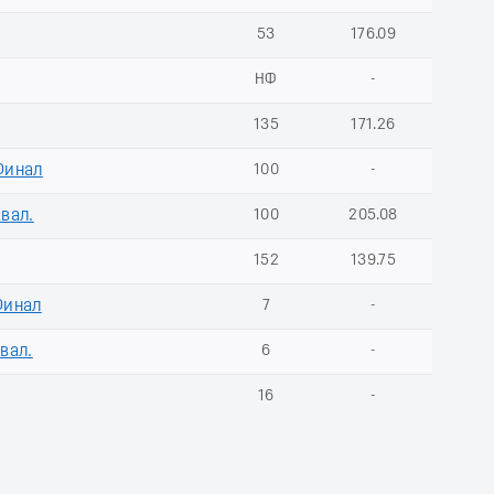
53
176.09
НФ
-
135
171.26
Финал
100
-
Квал.
100
205.08
152
139.75
Финал
7
-
Квал.
6
-
16
-