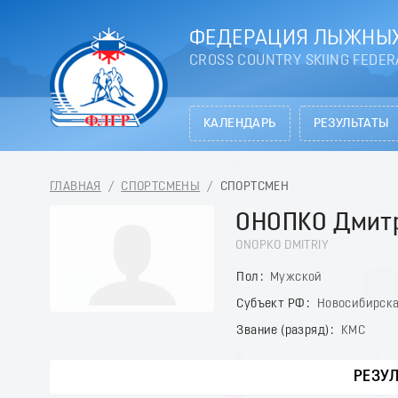
ФЕДЕРАЦИЯ ЛЫЖНЫХ
CROSS COUNTRY SKIING FEDER
КАЛЕНДАРЬ
РЕЗУЛЬТАТЫ
ГЛАВНАЯ
/
СПОРТСМЕНЫ
/
СПОРТСМЕН
ОНОПКО Дмит
ONOPKO DMITRIY
Пол
Мужской
Субъект РФ
Новосибирска
Звание (разряд)
КМС
РЕЗУ