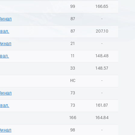
99
166.65
Финал
87
-
Квал.
87
207.10
Финал
21
-
Квал.
11
148.48
33
148.57
НС
-
Финал
73
-
Квал.
73
161.87
166
164.84
Финал
98
-