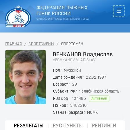
ФЕДЕРАЦИЯ ЛЫЖНЫХ
ГОНОК РОССИИ
CROSS COUNTRY SKIING FEDERATION OF RUSSIA
ГЛАВНАЯ
/
СПОРТСМЕНЫ
/
СПОРТСМЕН
ВЕЧКАНОВ Владислав
VECHKANOV VLADISLAV
Пол
Мужской
Дата рождения
22.02.1997
Возраст
29
Субъект РФ
Челябинская область
RUS код
104485
Активный
FIS код
3482510
Звание (разряд)
МСМК
РЕЗУЛЬТАТЫ
РУС ПУНКТЫ
РЕЙТИНГИ