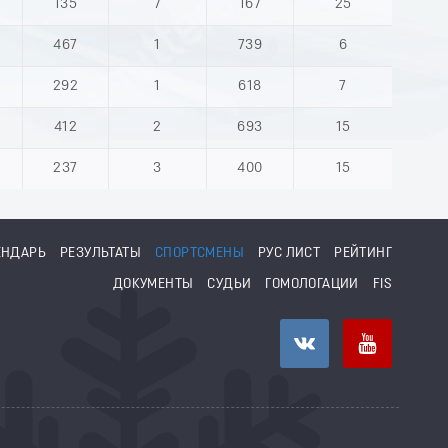
135
7
167
25
467
1
739
6
292
1
618
7
412
2
693
15
237
3
400
15
ЕНДАРЬ
РЕЗУЛЬТАТЫ
СПОРТСМЕНЫ
РУС ЛИСТ
РЕЙТИНГ
ДОКУМЕНТЫ
СУДЬИ
ГОМОЛОГАЦИИ
FIS