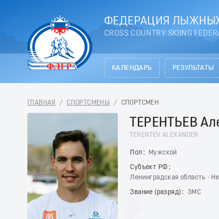
ФЕДЕРАЦИЯ ЛЫЖНЫХ
CROSS COUNTRY SKIING FEDER
КАЛЕНДАРЬ
РЕЗУЛЬТАТЫ
ГЛАВНАЯ
/
СПОРТСМЕНЫ
/
СПОРТСМЕН
ТЕРЕНТЬЕВ Ал
TERENTEV ALEXANDER
Пол
Мужской
Субъект РФ
Ленинградская область - Н
Звание (разряд)
ЗМС