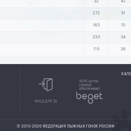
32
42
272
31
163
15
233
34
115
26
КАЛ
8
ВХОД ДЛЯ ТД
© 2010-2026 ФЕДЕРАЦИЯ ЛЫЖНЫХ ГОНОК РОССИИ