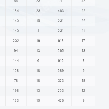
54
23
71
48
184
23
463
25
140
15
231
26
140
4
231
11
202
16
613
17
94
13
265
13
144
6
616
3
158
18
689
9
78
18
373
18
198
13
763
12
123
10
476
9