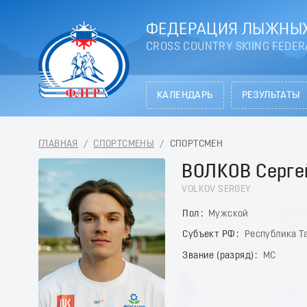
ФЕДЕРАЦИЯ ЛЫЖНЫХ
CROSS COUNTRY SKIING FEDER
КАЛЕНДАРЬ
РЕЗУЛЬТАТЫ
ГЛАВНАЯ
/
СПОРТСМЕНЫ
/
СПОРТСМЕН
ВОЛКОВ Серге
VOLKOV SERGEY
Пол
Мужской
Субъект РФ
Республика Та
Звание (разряд)
МС