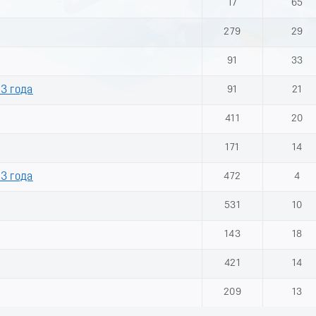
17
65
279
29
91
33
3 года
91
21
411
20
171
14
3 года
472
4
531
10
143
18
421
14
209
13