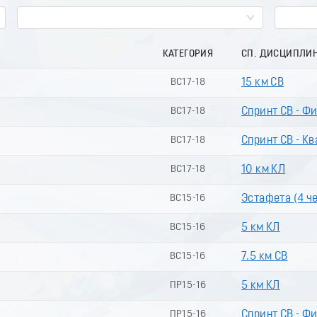
КАТЕГОРИЯ
СП. ДИСЦИПЛИ
ВС17-18
15 км СВ
ВС17-18
Спринт СВ - Ф
ВС17-18
Спринт СВ - Кв
ВС17-18
10 км КЛ
ВС15-16
Эстафета (4 чел
ВС15-16
5 км КЛ
ВС15-16
7.5 км СВ
ПР15-16
5 км КЛ
ПР15-16
Спринт СВ - Ф