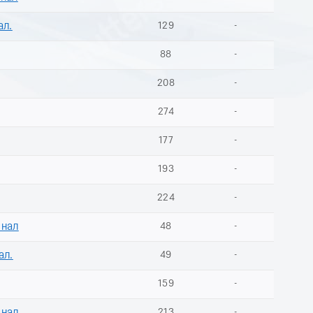
ал.
129
-
88
-
208
-
274
-
177
-
193
-
224
-
инал
48
-
ал.
49
-
159
-
213
-