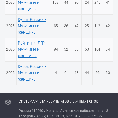
2025
Мужчины и
152
44
95
24
247
41
женщины
Кубок России -
2025
Мужчины и
65
36
47
25
112
42
женщины
Рейтинг ФЛГР -
2026
Мужчины и
94
52
33
53
161
54
женщины
Кубок России -
2026
Мужчины и
4
61
18
44
56
60
женщины
СИСТЕМА УЧЕТА РЕЗУЛЬТАТОВ ЛЫЖНЫХ ГОНОК
Россия 119992, Москва, Лужнецкая набережная, д. 8
Телефоны: (495) 637-08-10, 637-01-75, 637-02-65