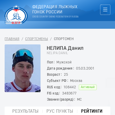
ФЕДЕРАЦИЯ ЛЫЖНЫХ
ГОНОК РОССИИ
CROSS COUNTRY SKIING FEDERATION OF RUSSIA
ГЛАВНАЯ
/
СПОРТСМЕНЫ
/
СПОРТСМЕН
НЕЛИПА Данил
NELIPA DANIL
Пол
Мужской
Дата рождения
05.03.2001
Возраст
25
Субъект РФ
Москва
RUS код
108442
Активный
FIS код
3483677
Звание (разряд)
МС
РЕЗУЛЬТАТЫ
РУС ПУНКТЫ
РЕЙТИНГИ