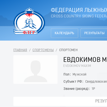
ФЕДЕРАЦИЯ ЛЫЖНЫХ
CROSS COUNTRY SKIING FEDER
КАЛЕНДАРЬ
РЕЗУЛЬТАТЫ
ГЛАВНАЯ
/
СПОРТСМЕНЫ
/
СПОРТСМЕН
ЕВДОКИМОВ М
EVDOKIMOV MAXIM
Пол
Мужской
Субъект РФ
Свердловская
Звание (разряд)
1Р
РЕЗУ