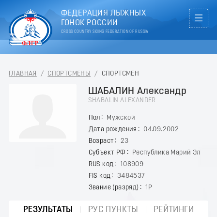
ФЕДЕРАЦИЯ ЛЫЖНЫХ
ГОНОК РОССИИ
CROSS COUNTRY SKIING FEDERATION OF RUSSIA
ГЛАВНАЯ
/
СПОРТСМЕНЫ
/
СПОРТСМЕН
ШАБАЛИН Александр
SHABALIN ALEXANDER
Пол
Мужской
Дата рождения
04.09.2002
Возраст
23
Субъект РФ
Республика Марий Эл
RUS код
108909
FIS код
3484537
Звание (разряд)
1Р
РЕЗУЛЬТАТЫ
РУС ПУНКТЫ
РЕЙТИНГИ