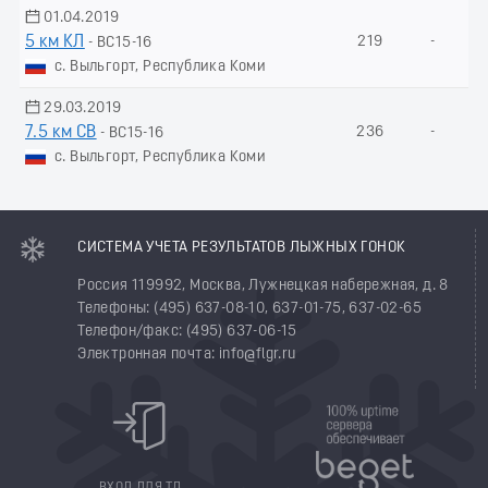
01.04.2019
5 км КЛ
219
-
- ВС15-16
с. Выльгорт, Республика Коми
29.03.2019
7.5 км СВ
236
-
- ВС15-16
с. Выльгорт, Республика Коми
СИСТЕМА УЧЕТА РЕЗУЛЬТАТОВ ЛЫЖНЫХ ГОНОК
Россия 119992, Москва, Лужнецкая набережная, д. 8
Телефоны: (495) 637-08-10, 637-01-75, 637-02-65
Телефон/факс: (495) 637-06-15
Электронная почта: info@flgr.ru
ВХОД ДЛЯ ТД