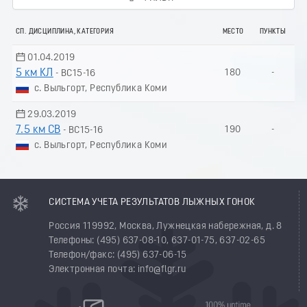
СП. ДИСЦИПЛИНА, КАТЕГОРИЯ
МЕСТО
ПУНКТЫ
01.04.2019
5 км КЛ
180
-
- ВС15-16
с. Выльгорт, Республика Коми
29.03.2019
7.5 км СВ
190
-
- ВС15-16
с. Выльгорт, Республика Коми
СИСТЕМА УЧЕТА РЕЗУЛЬТАТОВ ЛЫЖНЫХ ГОНОК
Россия 119992, Москва, Лужнецкая набережная, д. 8
Телефоны: (495) 637-08-10, 637-01-75, 637-02-65
Телефон/факс: (495) 637-06-15
Электронная почта: info@flgr.ru