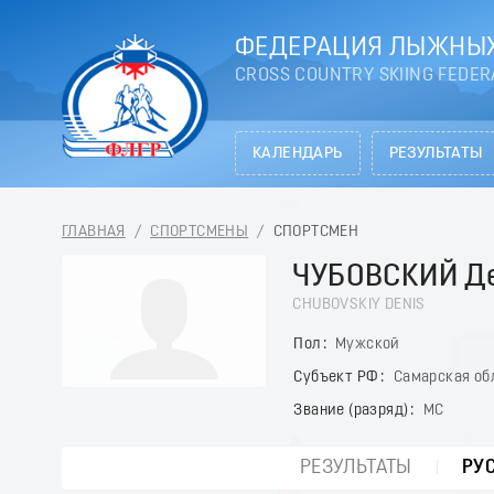
ФЕДЕРАЦИЯ ЛЫЖНЫХ
CROSS COUNTRY SKIING FEDER
КАЛЕНДАРЬ
РЕЗУЛЬТАТЫ
ГЛАВНАЯ
/
СПОРТСМЕНЫ
/
СПОРТСМЕН
ЧУБОВСКИЙ Д
CHUBOVSKIY DENIS
Пол
Мужской
Субъект РФ
Самарская об
Звание (разряд)
МС
РЕЗУЛЬТАТЫ
РУ