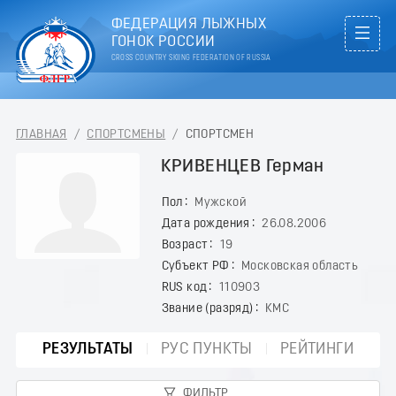
ФЕДЕРАЦИЯ ЛЫЖНЫХ
ГОНОК РОССИИ
CROSS COUNTRY SKIING FEDERATION OF RUSSIA
ГЛАВНАЯ
/
СПОРТСМЕНЫ
/
СПОРТСМЕН
КРИВЕНЦЕВ Герман
Пол
Мужской
Дата рождения
26.08.2006
Возраст
19
Субъект РФ
Московская область
RUS код
110903
Звание (разряд)
КМС
РЕЗУЛЬТАТЫ
РУС ПУНКТЫ
РЕЙТИНГИ
ФИЛЬТР