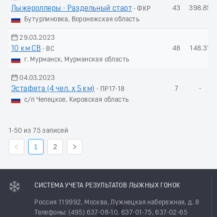
Лыжероллеры - Раздельный старт
43
398.85
- ФКР
Бутурлиновка, Воронежская область
29.03.2023
10 км СВ
48
148.31
- ВС
г. Мурманск, Мурманская область
04.03.2023
Эстафета (4 чел. х 5 км)
7
-
- ПР17-18
с/п Чепецкое, Кировская область
1-50 из 75 записей
1
2
СИСТЕМА УЧЕТА РЕЗУЛЬТАТОВ ЛЫЖНЫХ ГОНОК
Россия 119992, Москва, Лужнецкая набережная, д. 8
Телефоны: (495) 637-08-10, 637-01-75, 637-02-65