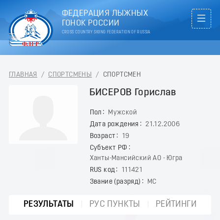
ФЕДЕРАЦИЯ ЛЫЖНЫХ
ГОНОК РОССИИ
CROSS COUNTRY SKIING FEDERATION OF RUSSIA
ГЛАВНАЯ
/
СПОРТСМЕНЫ
/
СПОРТСМЕН
БИСЕРОВ Горислав
Пол
Мужской
Дата рождения
21.12.2006
Возраст
19
Субъект РФ
Ханты-Мансийский АО - Югра
RUS код
111421
Звание (разряд)
МС
РЕЗУЛЬТАТЫ
РУС ПУНКТЫ
РЕЙТИНГИ