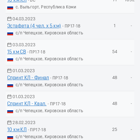
10 км КЛ
71
169.09
- ВС
с. Выльгорт, Республика Коми
04.03.2023
Эстафета (4 чел. х 5 км)
1
-
- ПР17-18
с/п Чепецкое, Кировская область
03.03.2023
15 км СВ
54
-
- ПР17-18
с/п Чепецкое, Кировская область
01.03.2023
Спринт КЛ - Финал
48
-
- ПР17-18
с/п Чепецкое, Кировская область
01.03.2023
Спринт КЛ - Квал.
48
-
- ПР17-18
с/п Чепецкое, Кировская область
28.02.2023
10 км КЛ
25
-
- ПР17-18
с/п Чепецкое, Кировская область