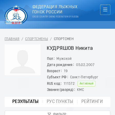
ФЕДЕРАЦИЯ ЛЫЖНЫХ
ГОНОК РОССИИ
CROSS COUNTRY SKIING FEDERATION OF RUSSIA
ГЛАВНАЯ
/
СПОРТСМЕНЫ
/
СПОРТСМЕН
КУДРЯШОВ Никита
Пол
Мужской
Дата рождения
05.02.2007
Возраст
19
Субъект РФ
Санкт-Петербург
RUS код
111572
Активный
Звание (разряд)
КМС
РЕЗУЛЬТАТЫ
РУС ПУНКТЫ
РЕЙТИНГИ
ФИЛЬТР