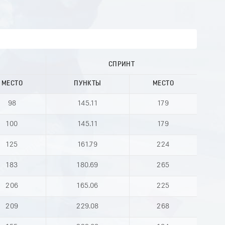
СПРИНТ
МЕСТО
ПУНКТЫ
МЕСТО
98
145.11
179
100
145.11
179
125
161.79
224
183
180.69
265
206
165.06
225
209
229.08
268