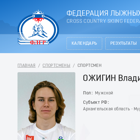
ФЕДЕРАЦИЯ ЛЫЖНЫХ
CROSS COUNTRY SKIING FEDER
КАЛЕНДАРЬ
РЕЗУЛЬТАТЫ
ГЛАВНАЯ
/
СПОРТСМЕНЫ
/
СПОРТСМЕН
ОЖИГИН Влад
Пол
Мужской
Субъект РФ
Архангельская область - М