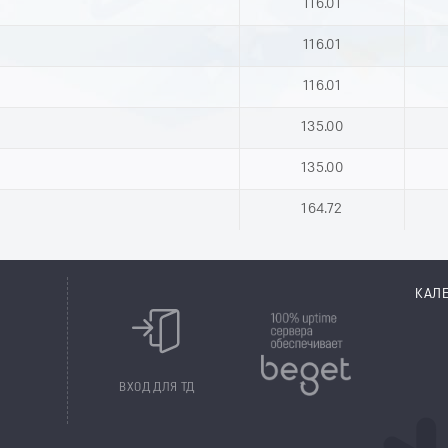
116.01
116.01
116.01
135.00
135.00
164.72
КАЛ
8
ВХОД ДЛЯ ТД