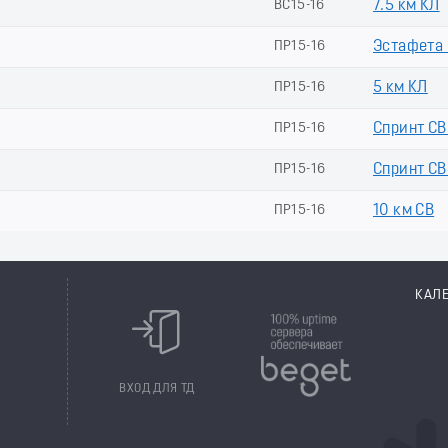
ВС15-16
7.5 км КЛ
ПР15-16
Эстафета (
ПР15-16
5 км КЛ
ПР15-16
Спринт СВ
ПР15-16
Спринт СВ 
ПР15-16
10 км СВ
КАЛ
8
ВХОД ДЛЯ ТД