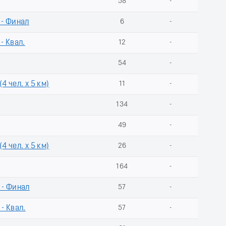
58
-
 - Финал
6
-
- Квал.
12
-
54
-
4 чел. х 5 км)
11
-
134
-
49
-
4 чел. х 5 км)
26
-
164
-
 - Финал
57
-
- Квал.
57
-