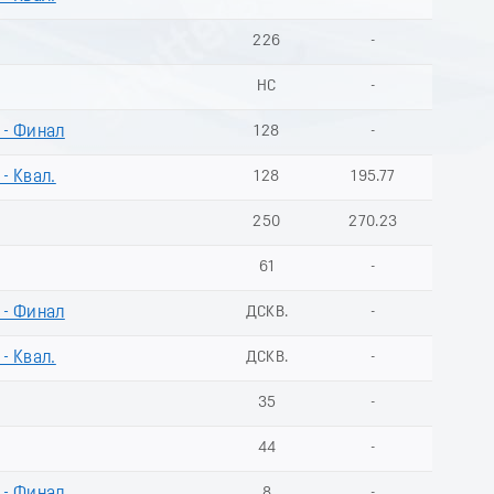
226
-
НС
-
 - Финал
128
-
- Квал.
128
195.77
250
270.23
61
-
 - Финал
ДСКВ.
-
- Квал.
ДСКВ.
-
35
-
44
-
8
-