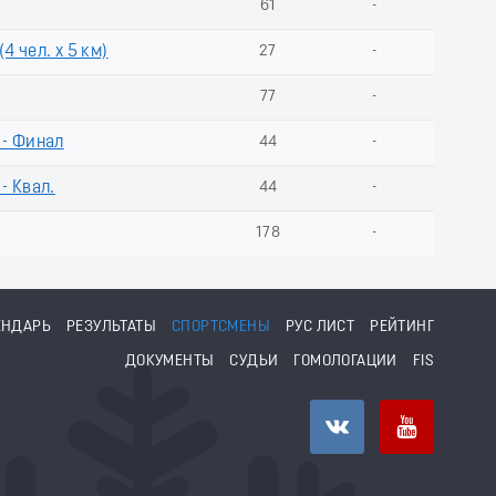
61
-
4 чел. х 5 км)
27
-
77
-
 - Финал
44
-
- Квал.
44
-
178
-
ЕНДАРЬ
РЕЗУЛЬТАТЫ
СПОРТСМЕНЫ
РУС ЛИСТ
РЕЙТИНГ
ДОКУМЕНТЫ
СУДЬИ
ГОМОЛОГАЦИИ
FIS