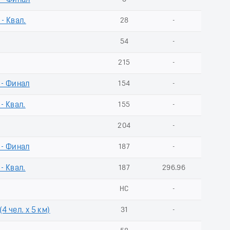
 - Финал
- Квал.
28
-
54
-
215
-
 - Финал
154
-
- Квал.
155
-
204
-
 - Финал
187
-
- Квал.
187
296.96
НС
-
4 чел. х 5 км)
31
-