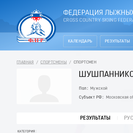
ФЕДЕРАЦИЯ ЛЫЖНЫХ
CROSS COUNTRY SKIING FEDER
КАЛЕНДАРЬ
РЕЗУЛЬТАТЫ
ГЛАВНАЯ
/
СПОРТСМЕНЫ
/
СПОРТСМЕН
ШУШПАННИКО
Пол
Мужской
Субъект РФ
Московская о
РЕЗУЛЬТАТЫ
РУ
КАТЕГОРИЯ