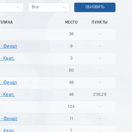
Все
ОБНОВИТЬ
ИПЛИНА
МЕСТО
ПУНКТЫ
36
-
 - Финал
9
-
- Квал.
3
-
60
-
 - Финал
48
-
- Квал.
48
238.29
124
-
 - Финал
11
-
- Квал.
7
-