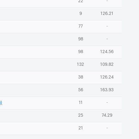
22
-
9
126.21
77
-
98
-
98
124.56
132
109.82
38
126.24
56
163.93
м)
11
-
25
74.29
21
-