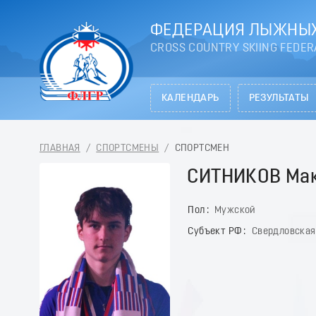
ФЕДЕРАЦИЯ ЛЫЖНЫХ
CROSS COUNTRY SKIING FEDER
КАЛЕНДАРЬ
РЕЗУЛЬТАТЫ
ГЛАВНАЯ
/
СПОРТСМЕНЫ
/
СПОРТСМЕН
СИТНИКОВ Ма
Пол
Мужской
Субъект РФ
Свердловская