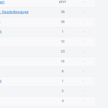
арт
КРУГ
-
т. Квалификация
38
-
т
38
-
м)
1
-
10
-
20
-
19
-
6
-
м)
1
-
5
-
4
-