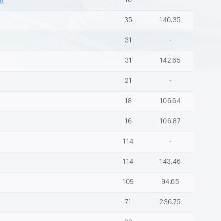
м)
10
-
35
140.35
31
-
31
142.65
21
-
18
106.64
16
106.87
114
-
114
143.46
109
94.65
71
236.75