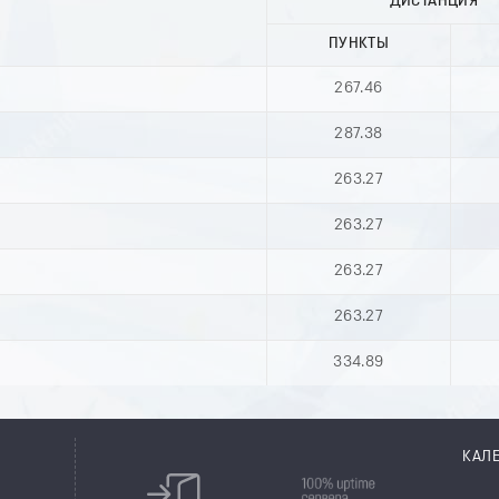
ДИСТАНЦИЯ
ПУНКТЫ
267.46
287.38
263.27
263.27
263.27
263.27
334.89
КАЛ
8