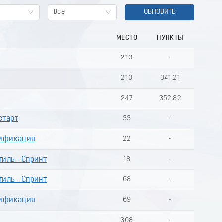
Все
ОБНОВИТЬ
МЕСТО
ПУНКТЫ
210
-
210
341.21
247
352.82
старт
33
-
лификация
22
-
иль - Спринт
18
-
иль - Спринт
68
-
лификация
69
-
308
-