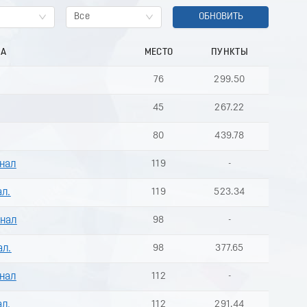
Все
ОБНОВИТЬ
НА
МЕСТО
ПУНКТЫ
76
299.50
45
267.22
80
439.78
инал
119
-
ал.
119
523.34
инал
98
-
ал.
98
377.65
инал
112
-
ал.
112
291.44