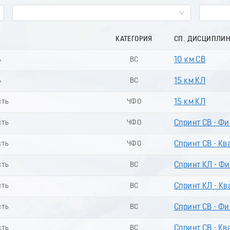
КАТЕГОРИЯ
СП. ДИСЦИПЛИ
ь
ВС
10 км СВ
ь
ВС
15 км КЛ
сть
ЧФО
15 км КЛ
сть
ЧФО
Спринт СВ - Ф
сть
ЧФО
Спринт СВ - Кв
сть
ВС
Спринт КЛ - Ф
сть
ВС
Спринт КЛ - Кв
сть
ВС
Спринт СВ - Ф
сть
ВС
Спринт СВ - Кв