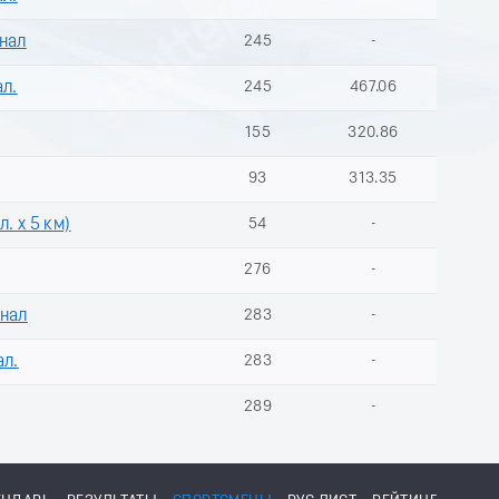
инал
245
-
ал.
245
467.06
155
320.86
93
313.35
. х 5 км)
54
-
276
-
инал
283
-
ал.
283
-
289
-