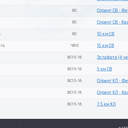
ВС
Спринт СВ - Ф
ВС
Спринт СВ - Кв
ь
ВС
10 км СВ
сть
ЧФО
15 км СВ
ВС15-16
Эстафета (4 чел
ВС15-16
5 км СВ
ВС15-16
Спринт КЛ - Ф
ВС15-16
Спринт КЛ - Кв
ВС15-16
7.5 км КЛ