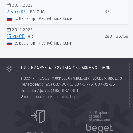
30.11.2022
7.5 км КЛ
375
-
- ВС17-18
с. Выльгорт, Республика Коми
25.11.2022
15 км СВ
288
357.69
- ВС
с. Выльгорт, Республика Коми
СИСТЕМА УЧЕТА РЕЗУЛЬТАТОВ ЛЫЖНЫХ ГОНОК
Россия 119992, Москва, Лужнецкая набережная, д. 8
Телефоны: (495) 637-08-10, 637-01-75, 637-02-65
Телефон/факс: (495) 637-06-15
Электронная почта: info@flgr.ru