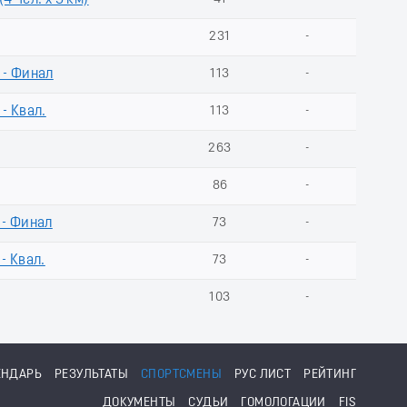
4 чел. х 5 км)
231
-
 - Финал
113
-
- Квал.
113
-
263
-
86
-
 - Финал
73
-
- Квал.
73
-
103
-
ЕНДАРЬ
РЕЗУЛЬТАТЫ
СПОРТСМЕНЫ
РУС ЛИСТ
РЕЙТИНГ
ДОКУМЕНТЫ
СУДЬИ
ГОМОЛОГАЦИИ
FIS