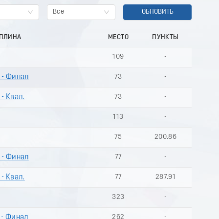
Все
ОБНОВИТЬ
ИПЛИНА
МЕСТО
ПУНКТЫ
109
-
 - Финал
73
-
- Квал.
73
-
113
-
75
200.86
 - Финал
77
-
- Квал.
77
287.91
323
-
 - Финал
262
-