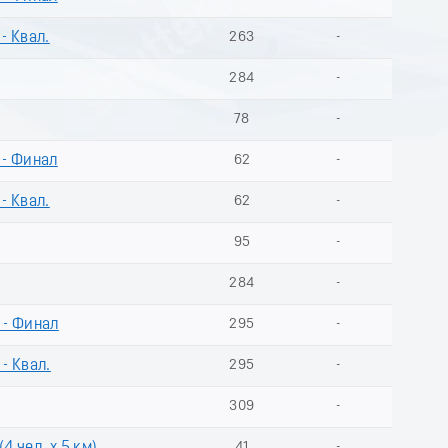
- Квал.
263
-
284
-
78
-
 - Финал
62
-
- Квал.
62
-
95
-
284
-
 - Финал
295
-
- Квал.
295
-
309
-
41
-