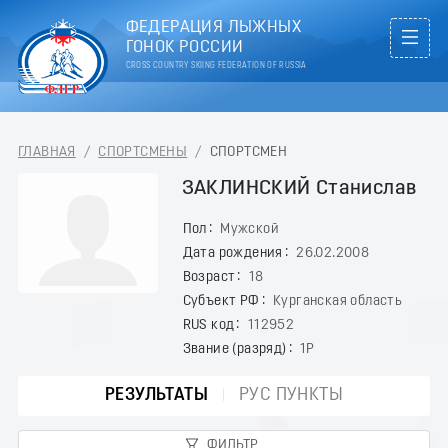
ФЕДЕРАЦИЯ ЛЫЖНЫХ
ГОНОК РОССИИ
CROSS COUNTRY SKIING FEDERATION OF RUSSIA
ГЛАВНАЯ
/
СПОРТСМЕНЫ
/
СПОРТСМЕН
ЗАКЛИНСКИЙ Станислав
Пол
Мужской
Дата рождения
26.02.2008
Возраст
18
Субъект РФ
Курганская область
RUS код
112952
Звание (разряд)
1Р
РЕЗУЛЬТАТЫ
РУС ПУНКТЫ
ФИЛЬТР