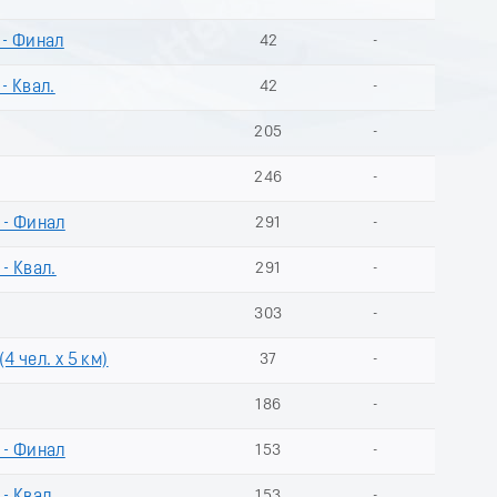
 - Финал
42
-
- Квал.
42
-
205
-
246
-
 - Финал
291
-
- Квал.
291
-
303
-
4 чел. х 5 км)
37
-
186
-
 - Финал
153
-
153
-