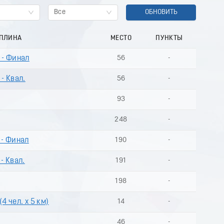
Все
ОБНОВИТЬ
ИПЛИНА
МЕСТО
ПУНКТЫ
 - Финал
56
-
- Квал.
56
-
93
-
248
-
 - Финал
190
-
- Квал.
191
-
198
-
4 чел. х 5 км)
14
-
46
-