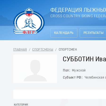
ФЕДЕРАЦИЯ ЛЫЖНЫХ
CROSS COUNTRY SKIING FEDER
КАЛЕНДАРЬ
РЕЗУЛЬТАТЫ
ГЛАВНАЯ
/
СПОРТСМЕНЫ
/
СПОРТСМЕН
СУББОТИН Ив
Пол
Мужской
Субъект РФ
Челябинская 
КАТЕГОРИЯ