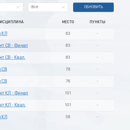
Все
ОБНОВИТЬ
ДИСЦИПЛИНА
МЕСТО
ПУНКТЫ
м КЛ
63
-
нт СВ - Финал
83
-
т СВ - Квал.
83
-
м СВ
78
-
м СВ
76
-
нт КЛ - Финал
101
-
нт КЛ - Квал.
101
-
м КЛ
58
-