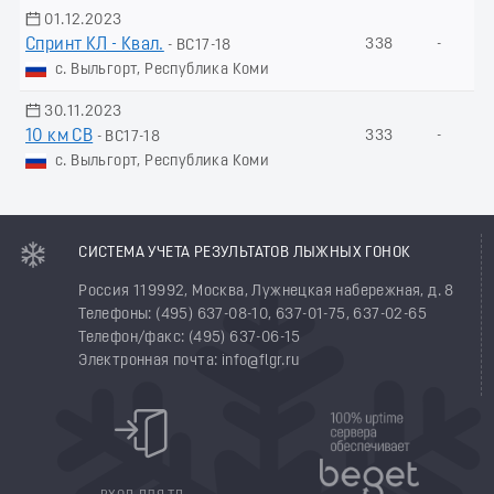
01.12.2023
Спринт КЛ - Квал.
338
-
- ВС17-18
с. Выльгорт, Республика Коми
30.11.2023
10 км СВ
333
-
- ВС17-18
с. Выльгорт, Республика Коми
СИСТЕМА УЧЕТА РЕЗУЛЬТАТОВ ЛЫЖНЫХ ГОНОК
Россия 119992, Москва, Лужнецкая набережная, д. 8
Телефоны: (495) 637-08-10, 637-01-75, 637-02-65
Телефон/факс: (495) 637-06-15
Электронная почта: info@flgr.ru