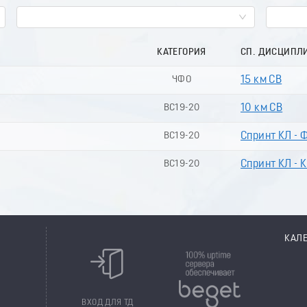
КАТЕГОРИЯ
СП. ДИСЦИПЛ
ЧФО
15 км СВ
ВС19-20
10 км СВ
ВС19-20
Спринт КЛ - 
ВС19-20
Спринт КЛ - К
КАЛ
8
ВХОД ДЛЯ ТД