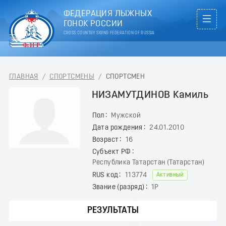
ФЕДЕРАЦИЯ ЛЫЖНЫХ
ГОНОК РОССИИ
CROSS COUNTRY SKIING FEDERATION OF RUSSIA
ГЛАВНАЯ
/
СПОРТСМЕНЫ
/
СПОРТСМЕН
НИЗАМУТДИНОВ Камиль
Пол
Мужской
Дата рождения
24.01.2010
Возраст
16
Субъект РФ
Республика Татарстан (Татарстан)
RUS код
113774
Активный
Звание (разряд)
1Р
РЕЗУЛЬТАТЫ