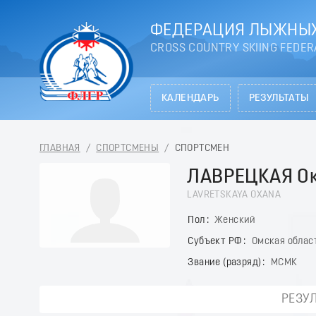
ФЕДЕРАЦИЯ ЛЫЖНЫХ
CROSS COUNTRY SKIING FEDER
КАЛЕНДАРЬ
РЕЗУЛЬТАТЫ
ГЛАВНАЯ
/
СПОРТСМЕНЫ
/
СПОРТСМЕН
ЛАВРЕЦКАЯ О
LAVRETSKAYA OXANA
Пол
Женский
Субъект РФ
Омская облас
Звание (разряд)
МСМК
РЕЗУ