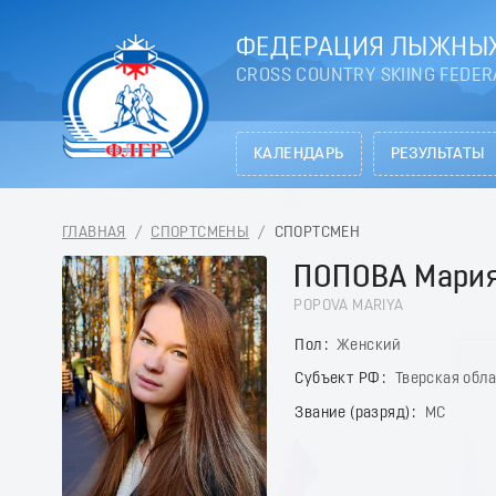
ФЕДЕРАЦИЯ ЛЫЖНЫХ
CROSS COUNTRY SKIING FEDER
КАЛЕНДАРЬ
РЕЗУЛЬТАТЫ
ГЛАВНАЯ
/
СПОРТСМЕНЫ
/
СПОРТСМЕН
ПОПОВА Мари
POPOVA MARIYA
Пол
Женский
Субъект РФ
Тверская обл
Звание (разряд)
МС