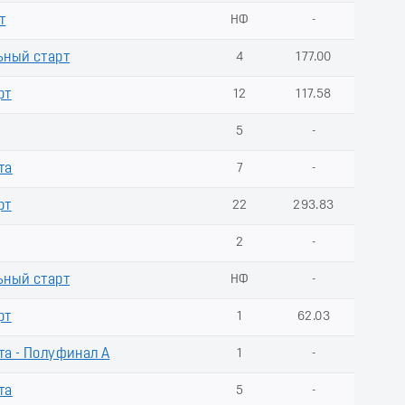
т
НФ
-
ьный старт
4
177.00
рт
12
117.58
5
-
та
7
-
рт
22
293.83
2
-
ьный старт
НФ
-
рт
1
62.03
а - Полуфинал А
1
-
та
5
-