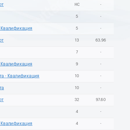
рт
НС
-
5
-
. Квалификация
5
-
рт
13
63.96
7
-
. Квалификация
9
-
та - Квалификация
10
-
та
10
-
рт
32
97.60
4
-
. Квалификация
4
-