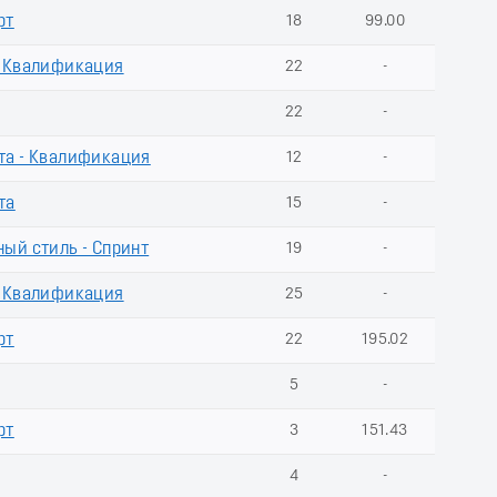
рт
18
99.00
. Квалификация
22
-
22
-
та - Квалификация
12
-
та
15
-
ый стиль - Спринт
19
-
. Квалификация
25
-
рт
22
195.02
5
-
рт
3
151.43
4
-