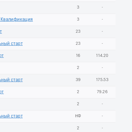
3
-
. Квалификация
3
-
т
23
-
ьный старт
23
-
рт
16
114.20
2
-
ьный старт
39
175.53
рт
2
79.26
2
-
ьный старт
НФ
-
2
-