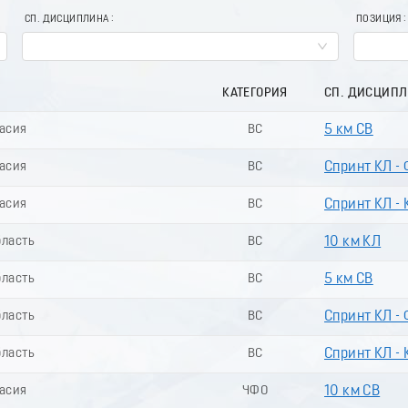
СП. ДИСЦИПЛИНА
ПОЗИЦИЯ
КАТЕГОРИЯ
СП. ДИСЦИП
касия
ВС
5 км СВ
касия
ВС
Спринт КЛ -
касия
ВС
Спринт КЛ - 
бласть
ВС
10 км КЛ
бласть
ВС
5 км СВ
бласть
ВС
Спринт КЛ -
бласть
ВС
Спринт КЛ - 
касия
ЧФО
10 км СВ