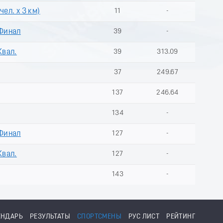
чел. х 3 км)
11
-
 Финал
39
-
Квал.
39
313.09
37
249.67
137
246.64
134
-
 Финал
127
-
Квал.
127
-
143
-
ЕНДАРЬ
РЕЗУЛЬТАТЫ
СПОРТСМЕНЫ
РУС ЛИСТ
РЕЙТИНГ