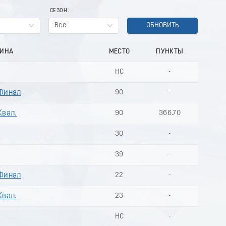
СЕЗОН
Все
ОБНОВИТЬ
ЛИНА
МЕСТО
ПУНКТЫ
НС
-
 Финал
90
-
Квал.
90
366.70
30
-
39
-
 Финал
22
-
Квал.
23
-
НС
-