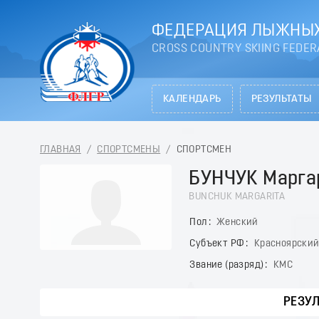
ФЕДЕРАЦИЯ ЛЫЖНЫХ
CROSS COUNTRY SKIING FEDER
КАЛЕНДАРЬ
РЕЗУЛЬТАТЫ
ГЛАВНАЯ
/
СПОРТСМЕНЫ
/
СПОРТСМЕН
БУНЧУК Марга
BUNCHUK MARGARITA
Пол
Женский
Субъект РФ
Красноярский
Звание (разряд)
КМС
РЕЗУ