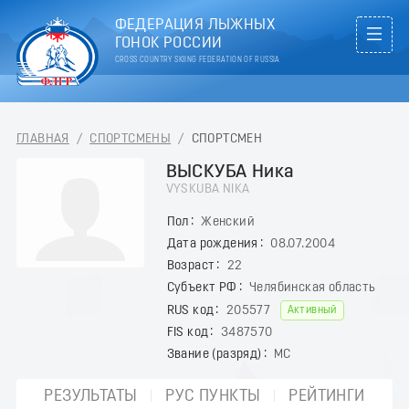
ФЕДЕРАЦИЯ ЛЫЖНЫХ
ГОНОК РОССИИ
CROSS COUNTRY SKIING FEDERATION OF RUSSIA
ГЛАВНАЯ
/
СПОРТСМЕНЫ
/
СПОРТСМЕН
ВЫСКУБА Ника
VYSKUBA NIKA
Пол
Женский
Дата рождения
08.07.2004
Возраст
22
Субъект РФ
Челябинская область
RUS код
205577
Активный
FIS код
3487570
Звание (разряд)
МС
РЕЗУЛЬТАТЫ
РУС ПУНКТЫ
РЕЙТИНГИ