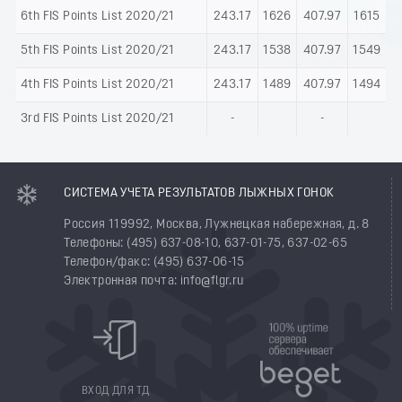
6th FIS Points List 2020/21
243.17
1626
407.97
1615
5th FIS Points List 2020/21
243.17
1538
407.97
1549
4th FIS Points List 2020/21
243.17
1489
407.97
1494
3rd FIS Points List 2020/21
-
-
СИСТЕМА УЧЕТА РЕЗУЛЬТАТОВ ЛЫЖНЫХ ГОНОК
Россия 119992, Москва, Лужнецкая набережная, д. 8
Телефоны: (495) 637-08-10, 637-01-75, 637-02-65
Телефон/факс: (495) 637-06-15
Электронная почта: info@flgr.ru
ВХОД ДЛЯ ТД