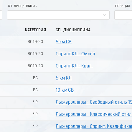
СП. ДИСЦИПЛИНА
ПОЗИЦИЯ
КАТЕГОРИЯ
СП. ДИСЦИПЛИНА
ВС19-20
5 км СВ
ВС19-20
Спринт КЛ - Финал
ВС19-20
Спринт КЛ - Квал.
ВС
5 км КЛ
ВС
10 км СВ
ЧР
Лыжероллеры - Свободный стиль 1
ЧР
Лыжероллеры - Классический стиль
ЧР
Лыжероллеры - Спринт. Квалифика