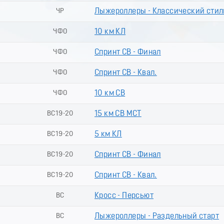
ЧР
Лыжероллеры - Классический стиль
ЧФО
10 км КЛ
ЧФО
Спринт СВ - Финал
ЧФО
Спринт СВ - Квал.
ЧФО
10 км СВ
ВС19-20
15 км СВ МСТ
ВС19-20
5 км КЛ
ВС19-20
Спринт СВ - Финал
ВС19-20
Спринт СВ - Квал.
ВС
Кросс - Персьют
ВС
Лыжероллеры - Раздельный старт