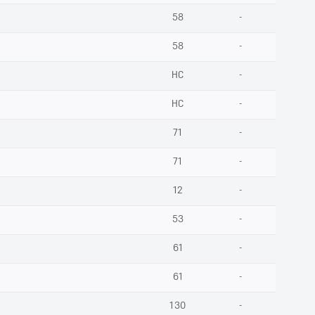
58
-
58
-
НС
-
НС
-
71
-
71
-
12
-
53
-
61
-
61
-
130
-