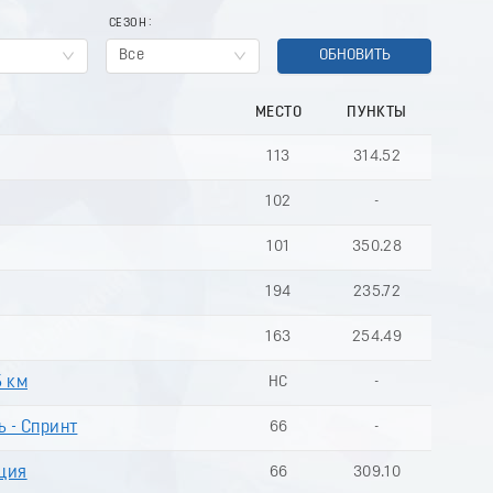
СЕЗОН
Все
ОБНОВИТЬ
МЕСТО
ПУНКТЫ
113
314.52
102
-
101
350.28
194
235.72
163
254.49
5 км
НС
-
 - Спринт
66
-
ция
66
309.10