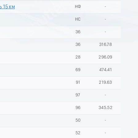
 15 км
НФ
-
НС
-
36
-
36
316.78
28
296.09
69
474.41
91
219.63
97
-
96
345.52
50
-
52
-