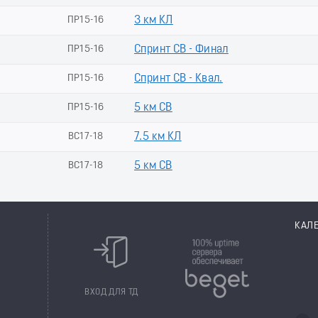
ПР15-16
3 км КЛ
ПР15-16
Спринт СВ - Финал
ПР15-16
Спринт СВ - Квал.
ПР15-16
5 км СВ
ВС17-18
7.5 км КЛ
ВС17-18
5 км СВ
КАЛ
8
ВХОД ДЛЯ ТД