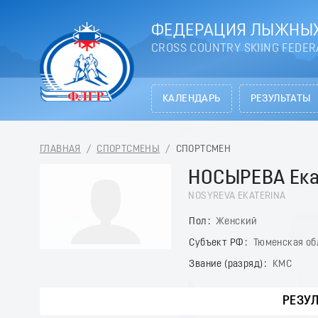
ФЕДЕРАЦИЯ ЛЫЖНЫХ
CROSS COUNTRY SKIING FEDER
КАЛЕНДАРЬ
РЕЗУЛЬТАТЫ
ГЛАВНАЯ
/
СПОРТСМЕНЫ
/
СПОРТСМЕН
НОСЫРЕВА Ека
NOSYREVA EKATERINA
Пол
Женский
Субъект РФ
Тюменская об
Звание (разряд)
КМС
РЕЗУ