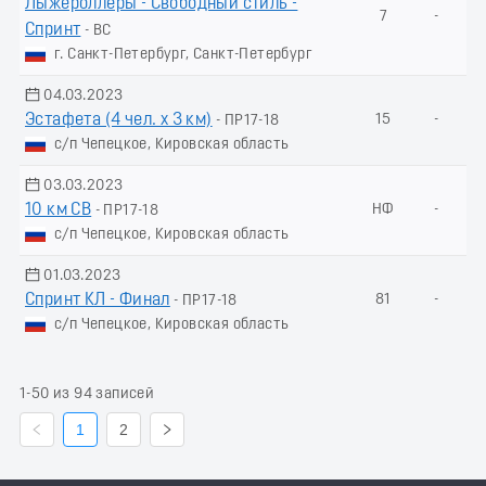
Лыжероллеры - Свободный стиль -
7
-
Спринт
- ВС
г. Санкт-Петербург, Санкт-Петербург
04.03.2023
Эстафета (4 чел. х 3 км)
15
-
- ПР17-18
с/п Чепецкое, Кировская область
03.03.2023
10 км СВ
НФ
-
- ПР17-18
с/п Чепецкое, Кировская область
01.03.2023
Спринт КЛ - Финал
81
-
- ПР17-18
с/п Чепецкое, Кировская область
1-50 из 94 записей
1
2