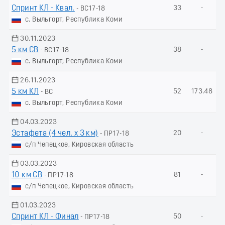
Спринт КЛ - Квал.
33
-
- ВС17-18
с. Выльгорт, Республика Коми
30.11.2023
5 км СВ
38
-
- ВС17-18
с. Выльгорт, Республика Коми
26.11.2023
5 км КЛ
52
173.48
- ВС
с. Выльгорт, Республика Коми
04.03.2023
Эстафета (4 чел. х 3 км)
20
-
- ПР17-18
с/п Чепецкое, Кировская область
03.03.2023
10 км СВ
81
-
- ПР17-18
с/п Чепецкое, Кировская область
01.03.2023
Спринт КЛ - Финал
50
-
- ПР17-18