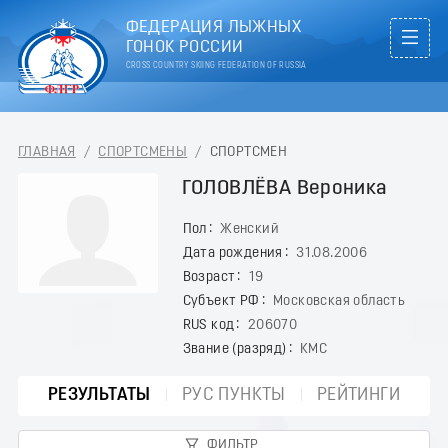
ФЕДЕРАЦИЯ ЛЫЖНЫХ
ГОНОК РОССИИ
CROSS COUNTRY SKIING FEDERATION OF RUSSIA
ГЛАВНАЯ
/
СПОРТСМЕНЫ
/
СПОРТСМЕН
ГОЛОВЛЁВА Вероника
Пол
Женский
Дата рождения
31.08.2006
Возраст
19
Субъект РФ
Московская область
RUS код
206070
Звание (разряд)
КМС
РЕЗУЛЬТАТЫ
РУС ПУНКТЫ
РЕЙТИНГИ
ФИЛЬТР