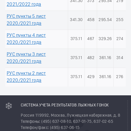
341.30
373
295.54
219
2021/2022 года
РУС пункты 5 лист
341.30
458
295.54
255
2020/2021 года
РУС пункты 4 лист
375.11
467
329.26
274
2020/2021 года
РУС пункты 3 лист
375.11
482
361.16
314
2020/2021 года
РУС пункты 2 лист
375.11
429
361.16
276
2020/2021 года
СИСТЕМА УЧЕТА РЕЗУЛЬТАТОВ ЛЫЖНЫХ ГОНОК
Россия 119992, Москва, Лужнецкая набережная, д. 8
Телефоны: (495) 637-08-10, 637-01-75, 637-02-65
Телефон/факс: (495) 637-06-15